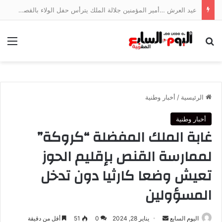
عيد العرش …أمير المؤمنين جلالة الملك يترأس حفل الولاء بالقصر الملكي بتطوان
بحث عن
الق
الرئيسية
/
أخبار وطنية
أخبار وطنية
غابة الملك المفضلة “كروكة”
لممارسة القنص بإقليم الحوز
تعيش وضعا كارثيا دون تدخل
المسؤولين
أرسل
اليوم السابع
يناير 28, 2024
0
51
أقل من دقيقة