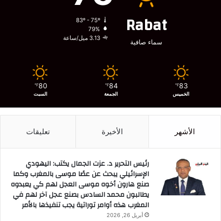
Rabat
83º - 75º
79%
3.13 ميل/ساعة
سماء صافية
80
84
83
℉
℉
℉
الخميس
الجمعة
السبت
الأشهر
الأخيرة
تعليقات
رئيس التحرير د. عزت الجمال يكتب: اليهودي
الإسرائيلي يبحث عن عصًا موسى بالمغرب وكما
صنع هارون أخوه موسى العجل لهم كي يعبدوه
يطالبون محمد السادس بصنع عجل آخر لهم في
المغرب هذه أوامر توراتية يجب تنفيذها بالأمر
أبريل 26, 2026