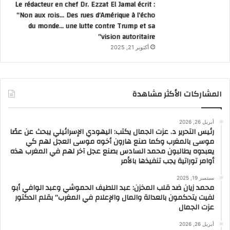
Le rédacteur en chef Dr. Ezzat El Jamal écrit :
“Non aux rois… Des rues d’Amérique à l’écho
du monde… une lutte contre Trump et sa
vision autoritaire”
أكتوبر 21, 2025
المشاركات الأكثر مشاهدة
أبريل 26, 2026
رئيس التحرير د. عزت الجمال يكتب: اليهودي الإسرائيلي يبحث عن عصًا
موسى بالمغرب وكما صنع هارون أخوه موسى العجل لهم كي
يعبدوه يطالبون محمد السادس بصنع عجل آخر لهم في المغرب هذه
أوامر توراتية يجب تنفيذها بالأمر
سبتمبر 19, 2025
محمد زيان ضد قلب المخزن: عبد اللطيف الحموشي وعبد الوافي أبو
لفيت يتحكمون بالعدالة والمال والإعلام في المغرب” بقلم الدكتور
عزت الجمال
أبريل 26, 2026