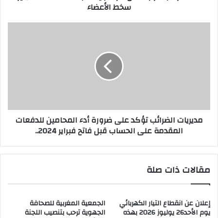
سخط الأعضاء
مديريات
الضرائب
تؤكد
على
ضرورة
أدء
المحامين
للدفعات
المقدمة
مديريات الضرائب تؤكد على ضرورة أدء المحامين للدفعات
على
المقدمة على الحساب قبل فاتح فبراير 2024..
الحساب
قبل
فاتح
فبراير
مقالات ذات صلة
2024..
إعلان عن انقطاع التيار الكهربائي
الجمعية المغربية للصحافة
يوم الأحد26 يوليوز 2026 بهذه
الجهوية ترحب بتنصيب اللجنة