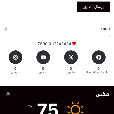
تابعنا
7890
0
12243434
0
0
0
0
عائلة اليوم السابع المغربية
متابعون
متابعون
متابعون
طقس
75
℉