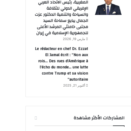
المغربية، رئيس الاتحاد العربي
منذ يومين
الإفريقي الدولي للثقافة
الحموداني يخلف مضيان في تش
والسياحة والتنمية الدكتور عزت
الجمال يبايع سماحة السيد
مجتبى خامنئي المرشد الأعلى
للجمهورية الإسلامية في إيران
مارس 19, 2026
Le rédacteur en chef Dr. Ezzat
منذ 6 أيام
منذ 6 أيام
El Jamal écrit : “Non aux
إطلاق إسم ترامب على طريق تيزنيت–الداخل
عيد العرش …أمير المؤمنين جلالة الملك يترأس حفل الولاء بالقصر الملكي بتطوان
حرفيو جرسيف يشيدون بدعم عامل الإقليم لإنجاح مشروع “حي التنشيط الاقتصادي”
rois… Des rues d’Amérique à
l’écho du monde… une lutte
contre Trump et sa vision
autoritaire”
أكتوبر 21, 2025
المشاركات الأكثر مشاهدة