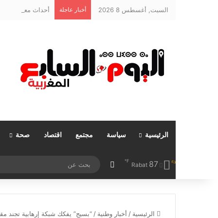
السبت, أغسطس 8 2026
أخبار عاجلة
أحداث معبري سبتة و
الرئيسية
سياسة
مجتمع
اقتصاد
صحة
℉
87
مقال عشوائي
Rabat
الرئيسية
/
أخبار وطنية
/
“بسيج” يفكك شبكة إرهابية تجند مق