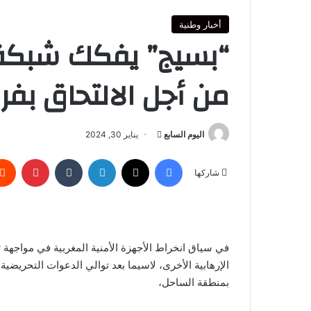
أخبار وطنية
“بسيج” يفكك شبكة إ
من أجل الالتحاق بف
أرسل
اليوم السابع
يناير 30, 2024
بريدا
فيسبوك
‫X
لينكدإن
بينتير
إلكترونيا
شاركها
في سياق انخراط الأجهزة الأمنية المغربية في مواجهة 
الإرهابية الأخرى، لاسيما بعد توالي الدعوات التحريضي
بمنطقة الساحل،