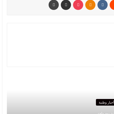
رأ التالي
خبار وطنية
نذ يوم واحد