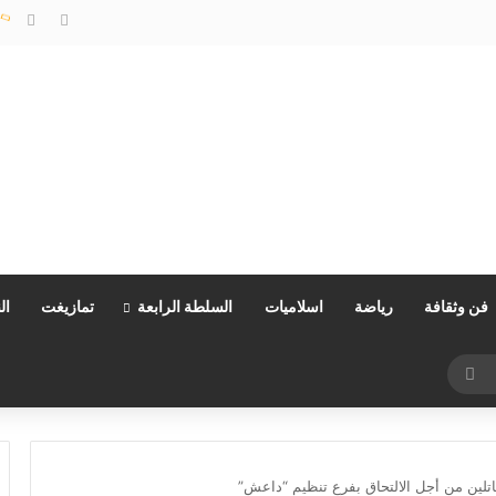
مليلية…وزارة الداخلية توضح
فن وثقافة
رياضة
اسلاميات
السلطة الرابعة
تمازيغت
ال
بحث
عن
اتلين من أجل الالتحاق بفرع تنظيم “داعش”