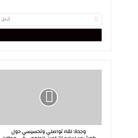
أدخل
بريدك
الإلكتروني
وجدة:
لقاء
تواصلي
وتحسيسي
حول
:"مشروع
إصلاح
التكوين
الجامعي
وجدة: لقاء تواصلي وتحسيسي حول
في
مجالات