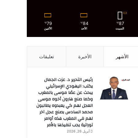
79
84
87
℉
℉
℉
السبت
الأحد
الأثنين
الأشهر
الأخيرة
تعليقات
رئيس التحرير د. عزت الجمال
يكتب: اليهودي الإسرائيلي
يبحث عن عصًا موسى بالمغرب
وكما صنع هارون أخوه موسى
العجل لهم كي يعبدوه يطالبون
محمد السادس بصنع عجل آخر
لهم في المغرب هذه أوامر
توراتية يجب تنفيذها بالأمر
أبريل 26, 2026