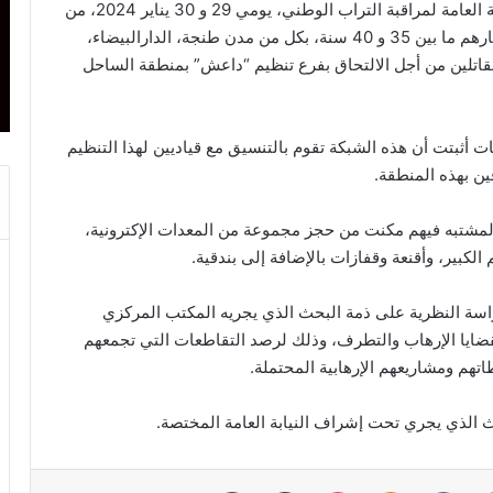
تمكن المكتب المركزي للأبحاث القضائية التابع للمديرية العامة لمراقبة التراب الوطني، يومي 29 و 30 يناير 2024، من
تفكيك شبكة إرهابية مكونة من أربعة عناصر تتراوح أعمارهم ما بين 35 و 40 سنة، بكل من مدن طنجة، الدارالبيضاء،
قاتلين من أجل الالتحاق بفرع تنظيم “داعش” بمنطقة الساحل
ت أثبتت أن هذه الشبكة تقوم بالتنسيق مع قياديين لهذا التنظيم
ن بهذه المنطقة.
لمشتبه فيهم مكنت من حجز مجموعة من المعدات الإكترونية،
كبير، وأقنعة وقفازات بالإضافة إلى بندقية.
اسة النظرية على ذمة البحث الذي يجريه المكتب المركزي
بقضايا الإرهاب والتطرف، وذلك لرصد التقاطعات التي تجمعهم
هم ومشاريعهم الإرهابية المحتملة.
حث الذي يجري تحت إشراف النيابة العامة المختصة.
يست
Odnoklassniki
‫Pocket
مشاركة عبر البريد
طباعة