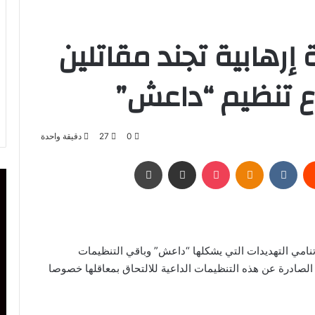
رهابية تجند مقاتلين
رع تنظيم “داعش”
0
27
دقيقة واحدة
يست
Odnoklassniki
‫Pocket
مشاركة عبر البريد
طباعة
تنامي التهديدات التي يشكلها “داعش” وباقي التنظيمات
ة الصادرة عن هذه التنظيمات الداعية للالتحاق بمعاقلها خصوصا