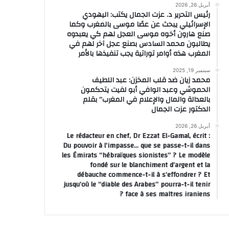
أبريل 26, 2026
رئيس التحرير د. عزت الجمال يكتب: اليهودي
الإسرائيلي يبحث عن عصًا موسى بالمغرب وكما
صنع هارون أخوه موسى العجل لهم كي يعبدوه
يطالبون محمد السادس بصنع عجل آخر لهم في
المغرب هذه أوامر توراتية يجب تنفيذها بالأمر
سبتمبر 19, 2025
محمد زيان ضد قلب المخزن: عبد اللطيف
الحموشي وعبد الوافي أبو لفيت يتحكمون
بالعدالة والمال والإعلام في المغرب” بقلم
الدكتور عزت الجمال
أبريل 26, 2026
Le rédacteur en chef, Dr Ezzat El-Gamal, écrit :
Du pouvoir à l’impasse… que se passe-t-il dans
les Émirats “hébraïques sionistes” ? Le modèle
fondé sur le blanchiment d’argent et la
débauche commence-t-il à s’effondrer ? Et
jusqu’où le “diable des Arabes” pourra-t-il tenir
face à ses maîtres iraniens ?