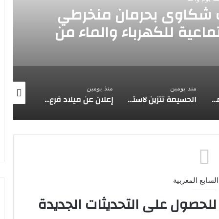
 شكاوى بحرمان منخرطي
اعية للكهرباء والماء من
CO”
منذ يومين
منذ يومين
منذ 6 أيام
الحموداني يخلف مضيان في تشريعيات الحسيمة
الحسيمة تتزين لاستقبال الجالية المغربية المقيمة بالخارج…وعامل الإقليم يتابع الأشغال ميدانياً
إعلان عن ميلاد فرع قانوني جديد…إصدار أكاديمي يدعو إلى تأسيس “القانون الدولي الخاص المسطري” بالمغرب
السابع المغربية
 للحصول على التحديثات الجديدة