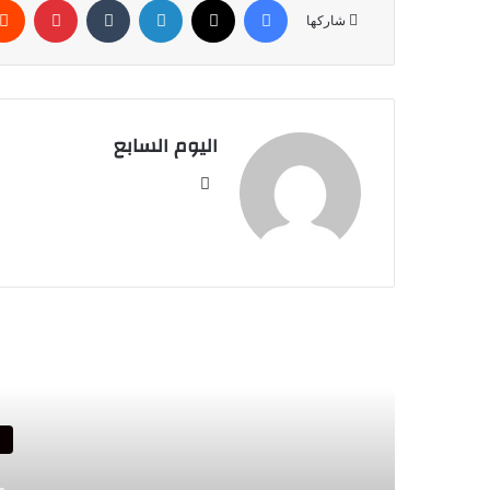
شاركها
اليوم السابع
موقع
الويب
أق
أ
م