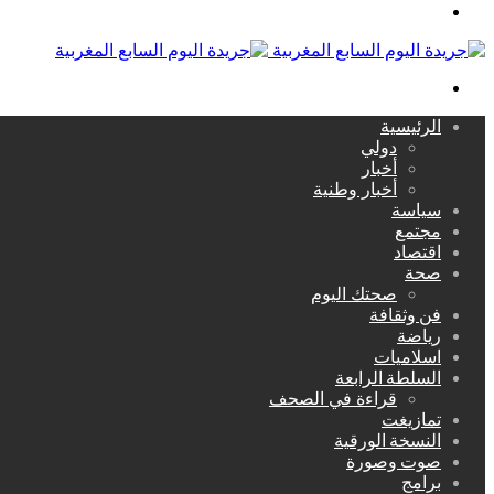
القائمة
بحث
عن
الرئيسية
دولي
أخبار
أخبار وطنية
سياسة
مجتمع
اقتصاد
صحة
صحتك اليوم
فن وثقافة
رياضة
اسلاميات
السلطة الرابعة
قراءة في الصحف
تمازيغت
النسخة الورقية
صوت وصورة
برامج