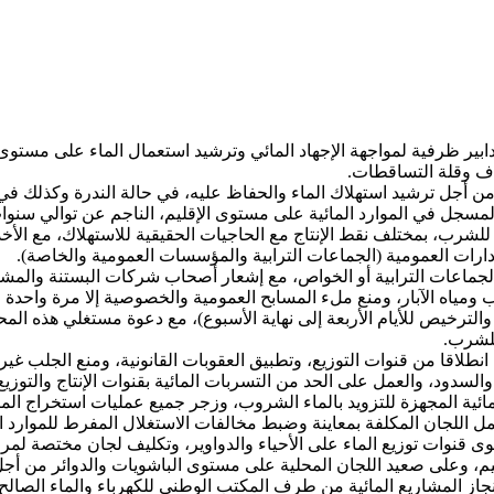
ابير ظرفية لمواجهة الإجهاد المائي وترشيد استعمال الماء على مستوى 
اف وقلة التساقطات.
ن أجل ترشيد استهلاك الماء والحفاظ عليه، في حالة الندرة وكذلك في حا
ل في الموارد المائية على مستوى الإقليم، الناجم عن توالي سنوا
شرب، بمختلف نقط الإنتاج مع الحاجيات الحقيقية للاستهلاك، مع الأخذ 
ارات العمومية (الجماعات الترابية والمؤسسات العمومية والخاصة).
ماعات الترابية أو الخواص، مع إشعار أصحاب شركات البستنة والمشات
 ومياه الآبار، ومنع ملء المسابح العمومية والخصوصية إلا مرة واحدة 
والترخيص للأيام الأربعة إلى نهاية الأسبوع)، مع دعوة مستغلي هذه ال
للشرب.
انطلاقا من قنوات التوزيع، وتطبيق العقوبات القانونية، ومنع الجلب غير 
السدود، والعمل على الحد من التسربات المائية بقنوات الإنتاج والتوزيع
لمائية المجهزة للتزويد بالماء الشروب، وزجر جميع عمليات استخراج الميا
مل اللجان المكلفة بمعاينة وضبط مخالفات الاستغلال المفرط للموارد ال
قنوات توزيع الماء على الأحياء والدواوير، وتكليف لجان مختصة لمراقب
يم، وعلى صعيد اللجان المحلية على مستوى الباشويات والدوائر من أجل ض
ز المشاريع المائية من طرف المكتب الوطني للكهرباء والماء الصالح