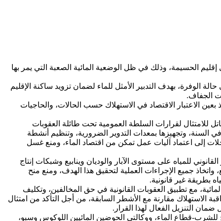
إقليم الحسيمة، وذلك في ظل الوضعية المائية الصعبة التي يمر بها
لة الوفرة، بهدف التدبير الأمثل للماء لضمان تزويد ساكنة الإقليم
ت الجفاف.
بعين الاعتبار الاقتصاد في الاستهلاك حسب الحالات، والحاجيات
ل للامتثال لقرارات السلطة العمومية تحت طائلة العقوبات
في السنة، وتجهيزها بمعدات التدوير الضرورية، وتنظيم أنشطة
محلات إلى اعتماد آليات عمل تمكن من اقتصاد الماء، ومنع غسل
القانوني للمياه على مستوى الآبار والوديان وينابيع وشبكات إنتاج
، واتخاذ جميع الإجراءات العملية لتحقيق هذا الهدف، ومنع منح
ه بطريقة غير قانونية.
مائية، مع تطبيق العقوبات القانونية في حق المخالفين، وتكليف
ة الاستهلاك مقارنة مع الأشطر السابقة، من أجل التأكد من امتثال
مان التنزيل الفعال لهذا القرار.
 للشرب-قطاع الماء، ووكالتي الحوضين المائيين اللوكوس وسبو،