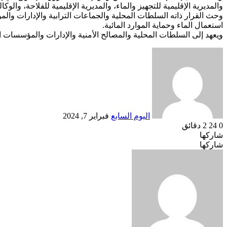
والمديرية الإقليمية للتجهيز والماء، والمديرية الإقليمية للفلاحة، والوك
وحث القرار ذاته السلطات المحلية والجماعات الترابية والإدارات وال
استعمال الماء وحماية الموارد المائية.
ويعهد إلى السلطات المحلية والمصالح الأمنية والإدارات والمؤسسات 
أرسل
بريدا
إلكترونيا
اليوم السابع
فبراير 7, 2024
0
24
2 دقائق
شاركها
Odnoklassniki
‫Pocket
‫X
طباعة
لينكدإن
فيسبوك
مشاركة
بينتيريست
شاركها
Odnoklassniki
‫Pocket
‫X
عبر
طباعة
لينكدإن
فيسبوك
مشاركة
بينتيريست
عبر
البريد
البريد