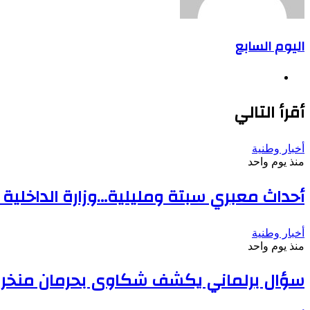
اليوم السابع
موقع
الويب
أقرأ التالي
أخبار وطنية
منذ يوم واحد
أحداث معبري سبتة ومليلية…وزارة الداخلية
أخبار وطنية
منذ يوم واحد
سؤال برلماني يكشف شكاوى بحرمان منخرطي مؤس