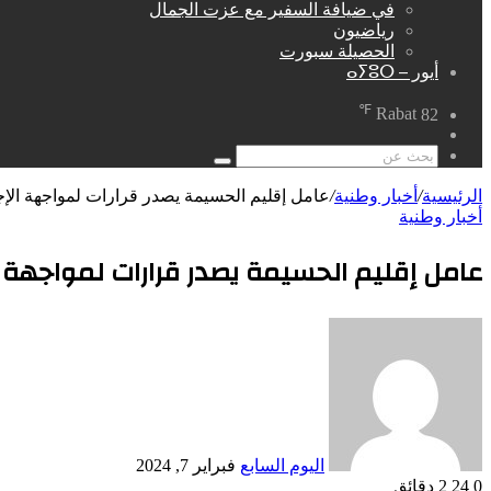
في ضيافة السفير مع عزت الجمال
رياضيون
الحصيلة سبورت
أيور – ⴰⵢⵓⵔ
℉
Rabat
82
مقال
عشوائي
بحث
عن
الرئيسية
/
أخبار وطنية
/
عامل إقليم الحسيمة يصدر قرارات لمواجهة الإج
أخبار وطنية
عامل إقليم الحسيمة يصدر قرارات لمواجهة ا
أرسل
بريدا
إلكترونيا
اليوم السابع
فبراير 7, 2024
0
24
2 دقائق