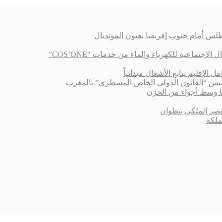
لس أمام جنوب إفريقيا بعيون المونديال
اعية للكهرباء والماء من خدمات “COS’ONE”
الإقليم يتابع الأشغال ميدانياً
أسيس “القانون الدولي الخاص المسطري” بالمغرب
 وسط أجواء من الحزن
قصر الملكي بتطوان
ملكة