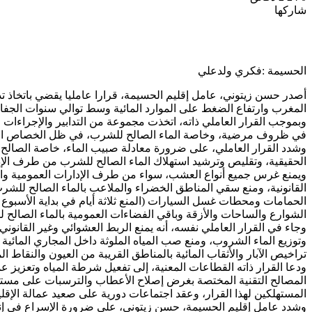
شاركها
Odnoklassniki
‫Pocket
‫X
طباعة
لينكدإن
فيسبوك
مشاركة
بينتيريست
عبر
البريد
الحسيمة :فكري ولدعلي
أصدر حسن زيتوني، عامل إقليم الحسيمة، قرارا عامليا يقضي باتخاذ تد
المغرب وارتفاع الضغط على الموارد المائية وسط توالي سنوات الجف
وبموجب القرار العاملي ذاته، اتخذت مجموعة من التدابير والإجراءات م
في ظروف مرضية، وخاصة الماء الصالح للشرب، في ظل الخصاص المسج
وشدد القرار العاملي، على ضرورة معادلة صبيب الماء، خاصة الصالح لل
الحقيقية، وتقليص وترشيد استهلاك الماء الصالح للشرب من طرف الإد
ويمنع غرس جميع أنواع العشب، سواء من طرف الإدارات العمومية والج
القانونية، ومنع سقي المناطق الخضراء والملاعب بالماء الصالح للشرب
الحمامات ومحطات غسل السيارات (المنع ثلاثة أيام في بداية الأسبوع 
الشوارع والساحات والأزقة وباقي الفضاءات العمومية بالماء الصالح 
وجاء في القرار العاملي نفسه، أنه يمنع الربط العشوائي وغير القانوني 
وتوزيع الماء الشروب، ومنع صب المياه الملوثة داخل المجاري المائية و
تراخيص الآبار والأثقاب المائية بالمناطق القريبة من العيون والنقاط ا
ودعا القرار ذاته القطاعات المعنية، إلى تفعيل شرطة المياه وتعزيز ع
المصالح التقنية المختصة بغرض إصلاح الأعطاب والترسبات على مستوى 
المستهلكين لهذا القرار، وعقد اجتماعات دورية على صعيد عمالة الإقل
وشدد عامل إقليم الحسيمة، حسن زيتوني، على ضرورة الإسراع في إنجا