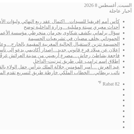
السبت, أغسطس 8 2026
أخبار عاجلة
كأس أمم إفريقيا للسيدات…اكتمال عقد ربع النهائي ولبؤات الأط
أحداث معبري سبتة ومليلية…وزارة الداخلية توضح
سؤال برلماني يكشف شكاوى بحرمان منخرطي مؤسسة الأعمال الاجتم
الحموداني يخلف مضيان في تشريعيات الحسيمة
الحسيمة تتزين لاستقبال الجالية المغربية المقيمة بالخارج…وعامل 
إعلان عن ميلاد فرع قانوني جديد…إصدار أكاديمي يدعو إلى ت
فاجعة بشاطئ رحاش…مصرع أربعيني من مدينة العرائش غرقًا
إطلاق إسم ترامب على طريق تيزنيت–الداخل
عيد العرش …أمير المؤمنين جلالة الملك يترأس حفل الولاء بال
نائب بريطاني…الخطاب الملكي خارطة طريق لتسريع تقدم الم
℉
Rabat
82
فيسبوك
‫X
‫YouTube
انستقرام
تسجيل
مقال
الدخول
إضافة
عشوائي
الوضع
عمود
المظلم
جانبي