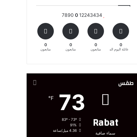
7890
0
12243434
0
0
0
0
عائلة اليوم السابع المغربية
متابعون
متابعون
متابعون
طقس
73
℉
Rabat
83º - 73º
91%
4.36 ميل/ساعة
سماء صافية