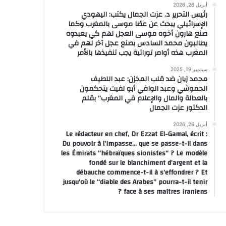
أبريل 26, 2026
رئيس التحرير د. عزت الجمال يكتب: اليهودي
الإسرائيلي يبحث عن عصًا موسى بالمغرب وكما
صنع هارون أخوه موسى العجل لهم كي يعبدوه
أخبار وطنية
يطالبون محمد السادس بصنع عجل آخر لهم في
المغرب هذه أوامر توراتية يجب تنفيذها بالأمر
منذ 4 أيام
البروفيسور أنس الحدادي…منارة أ
سبتمبر 19, 2025
محمد زيان ضد قلب المخزن: عبد اللطيف
الحموشي وعبد الوافي أبو لفيت يتحكمون
“علم البيانات” والذكاء الاصطنا
بالعدالة والمال والإعلام في المغرب” بقلم
الدكتور عزت الجمال
أبريل 26, 2026
Le rédacteur en chef, Dr Ezzat El-Gamal, écrit :
Du pouvoir à l’impasse… que se passe-t-il dans
les Émirats “hébraïques sionistes” ? Le modèle
واحد
منذ أسبوعين
منذ أسبوعين
fondé sur le blanchiment d’argent et la
يقظة أمنية متواصلة بالحسيمة…خطة ميدانية محكمة تؤمّن الموسم الصيفي وتعزز إحساس الزوار بالأمان
تنصيب اللجنة المؤقتة للمجلس الوطني للصحافة والشروع في الإعداد للانتخابات المهنية
الإطلاق الرسمي لعملية تسويق الشطر الثاني من مارينا طنجة باي الدولية
débauche commence-t-il à s’effondrer ? Et
jusqu’où le “diable des Arabes” pourra-t-il tenir
face à ses maîtres iraniens ?