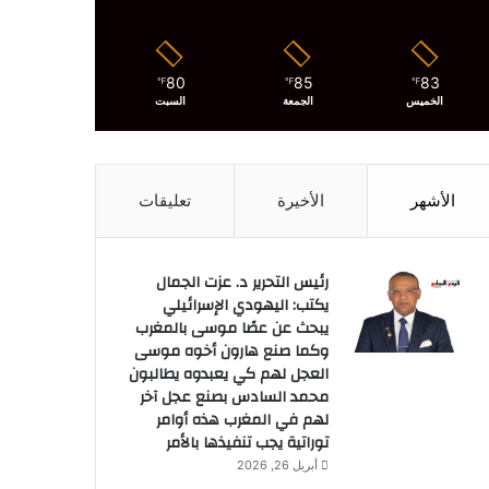
80
85
83
℉
℉
℉
الخميس
الجمعة
السبت
الأشهر
الأخيرة
تعليقات
رئيس التحرير د. عزت الجمال
يكتب: اليهودي الإسرائيلي
يبحث عن عصًا موسى بالمغرب
وكما صنع هارون أخوه موسى
العجل لهم كي يعبدوه يطالبون
محمد السادس بصنع عجل آخر
لهم في المغرب هذه أوامر
توراتية يجب تنفيذها بالأمر
أبريل 26, 2026