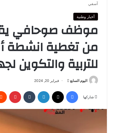
آسفي
أخبار وطنية
موظف صوحافي يقص
من تغطية انشطة أك
للتربية والتكوين 
أرسل
اليوم السابع
فبراير 20, 2024
بريدا
فيسبوك
‫X
لينكدإن
بينتير
إلكترونيا
شاركها