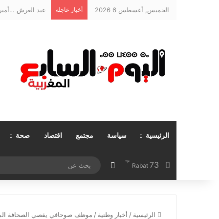
الخميس, أغسطس 6 2026
أخبار عاجلة
عيد العرش …أمير 
الرئيسية
سياسة
مجتمع
اقتصاد
صحة
℉
73
مقال عشوائي
Rabat
الرئيسية
/
أخبار وطنية
/
موظف صوحافي يقصي الصحافة المهني