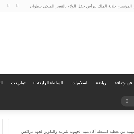
المؤمنين جلالة الملك يترأس حفل الولاء بالقصر الملكي بتطوان
فن وثقافة
رياضة
اسلاميات
السلطة الرابعة
تمازيغت
ال
بحث
عن
ة من تغطية انشطة أكاديمية الجهوية للتربية والتكوين لجهة مراكش