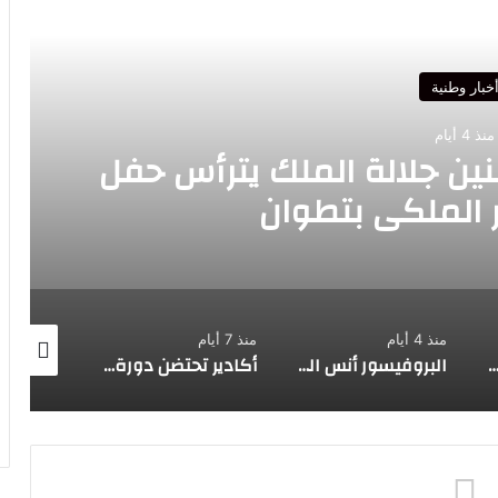
رأ التالي
خبار وطنية
منذ 4 أيام
دعم عامل الإقليم لإنجاح
نشيط الاقتصادي”
منذ 7 أيام
منذ 7 أيام
منذ أسبوع 
 أنس الحدادي…منارة أكاديمية تقود ثورة “علم البيانات” والذكاء الاصطناعي من قلب الحسيمة
أكادير تحتضن دورة تكوينية لإعداد الاستراتيجية الترافعية وتعبئة الموارد لفائدة شبكة جمعيات محمية أركان للمحيط الحيوي
الحسيمة تعزز بنيتها الأمنية بافتتاح مجمع أمني حديث بمناسبة عيد العرش المجيد الحسيمة