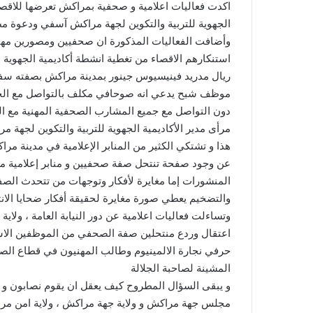
اكدت فعاليات اعلامية و صحفية بمراكش تعرضها للاقص
الجهوية للتربية والتكوين لجهة مراكش آسفي ودعوة م
استنكارهم الاقصاء من تغطية انشطة أكاديمية الجهوية
ريال مدريد فينيسيوس جينور بمدينة مراكش بصفته سفير
موظف شبح يدعي انه صوحافي مكلف بالتواصل مع الجسم 
دون التواصل مع جميع المشارب الصحفية المهنية مع ال
مرأى مدير الأكاديمية الجهوية للتربية والتكوين لجهة 
هذا و تشتكي الكثير من المنابر الإعلامية في مدينة مر
عن وجود صفحة تنتحل صفة صحفيين و منابر إعلامية معيّن
المنشورات إما مغايرة لأفكار وتوجهات من تتحدث الصف
والتضخيم يعطي صورة مغايرة لحقيقة أفكار ضحايا الان
وتساءلت فعاليات اعلامية عن دور النيابة العامة ، و
اعتقال وردع منتحلين صفة الصحفي من الموظفين الاش
حرفي نجارة الالمينيوم وطالب المهنيون في قطاع الصحا
المشينة لصاحبة الجلالة
و يبقى السؤال المطروح كيف يعقل ان يقوم نصابون 
مجلس جهة مراكش و ولاية جهة مراكش ، ولاية امن مر