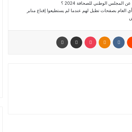
 المجلس الوطني للصحافة 2024 ؟
ي العام بصفحات تطبل لهم عندما لم يستطيعوا إقناع منابر
ض
يست
Odnoklassniki
‫Pocket
مشاركة عبر البريد
طباعة