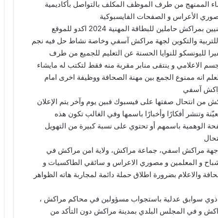
اء الممنهج من طرف الموظف المكلف بالتواصل بأكاديمية
صوري الأعراس و الصفحات الفايسبوكية
وأضافت الفعاليات المذكورة ان صحفيين ومصورين مهنيين بمراكش حاملين للبطاقة المهنية 2024 اكدو للموقع
 للتربية والتكوين لجهة مراكش آسفي وخاصة نشاط حل فيه نجم
ا لليونسكو للنوايا الحسنة عن التعليم للجميع من طرف
الاعلامي و ينتقى منابر مقربة منه فقط لتكتب له مايشاء
علم انه ممنوع الجمع بين مهنة الصحافة ووظيفة اخرى امام
مراكش آسفي
اكش من انتحال صفتها على فيسبوك فبين يوم وآخر يتم الإعلان
ة وتنشر أفكارًا وأخبارًا باسمها وفي الغالب تكون هذه
حة الوهمية باسمهم أو تحتوي على نسبة كبيرة من التهويل
تحال
لاية جهة مراكش اسفي، جماعة مراكش، ولاية امن مراكش في
باح و المعلمين و مصوري الاعراس و سائقي الطاكسيات و
فة والاعلام بضرورة اطلاق حملة دائمة لمجاربة هاته الظواهر
و ذوي سوابق عدلية باستجواب مسؤولين في محاكم مراكش ،
اكش و في المجلس البلدي بمدينة مراكش دون التأكد من