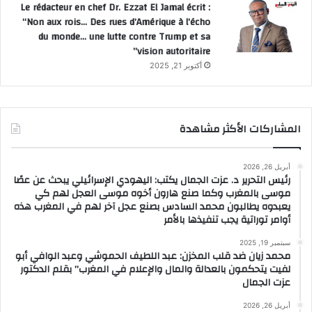
Le rédacteur en chef Dr. Ezzat El Jamal écrit :
“Non aux rois… Des rues d’Amérique à l’écho
du monde… une lutte contre Trump et sa
vision autoritaire”
أكتوبر 21, 2025
المشاركات الأكثر مشاهدة
أبريل 26, 2026
رئيس التحرير د. عزت الجمال يكتب: اليهودي الإسرائيلي يبحث عن عصًا
موسى بالمغرب وكما صنع هارون أخوه موسى العجل لهم كي
يعبدوه يطالبون محمد السادس بصنع عجل آخر لهم في المغرب هذه
أوامر توراتية يجب تنفيذها بالأمر
سبتمبر 19, 2025
محمد زيان ضد قلب المخزن: عبد اللطيف الحموشي وعبد الوافي أبو
لفيت يتحكمون بالعدالة والمال والإعلام في المغرب” بقلم الدكتور
عزت الجمال
أبريل 26, 2026