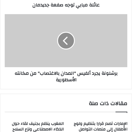
عائلة مبابي توجه صفعة جديدمان
برشلونة
يجرد
ألفيس
"المدان
بالاغتصاب"
من
مكانته
الأسطورية
برشلونة يجرد ألفيس "المدان بالاغتصاب" من مكانته
الأسطورية
مقالات ذات صلة
الإمارات تصدر قرارا بتنظيم ولوج
المغرب ينظم بجنيف لقاء حول
الأطفال إلى منصات التواصل
الذكاء الاصطناعي ونزع السلاح