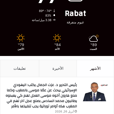
Rabat
89º - 74º
83%
3.38 ميل/ساعة
غيوم متفرقة
79
84
89
℉
℉
℉
السبت
الأحد
الأثنين
الأشهر
الأخيرة
تعليقات
رئيس التحرير د. عزت الجمال يكتب: اليهودي
الإسرائيلي يبحث عن عصًا موسى بالمغرب وكما
صنع هارون أخوه موسى العجل لهم كي يعبدوه
يطالبون محمد السادس بصنع عجل آخر لهم في
المغرب هذه أوامر توراتية يجب تنفيذها بالأمر
أبريل 26, 2026