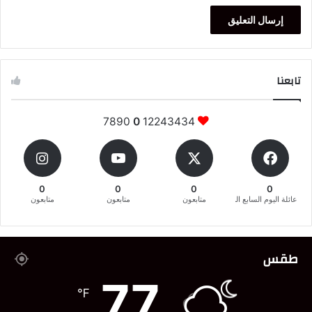
تابعنا
7890
0
12243434
0
0
0
0
عائلة اليوم السابع المغربية
متابعون
متابعون
متابعون
طقس
77
℉