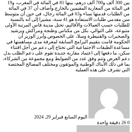
بين 300 ألف و700 ألف درهم، بينها 81 في المائة في المغرب، و19
في المائة من المغاربة المقيمين بالخارج.وأضاف أن 37 في المائة
من الطلبات قدمتها نساء و63 في المائة رجال، في حين أن متوسط
سن مقدمي طلبات الاستفادة هو 41 سنة، مشيرا إلى أنه بالنسبة
للطلبات حسب العمالات والأقاليم، تحتل مدينة فاس المرتبة الأولى
متبوعة، على التوالي، بكل من مكناس وطنجة ومراكش وبرشيد
والصخيرات والقنيطرة وسلا، على الخصوص.وأبرز الوزير أن
الحكومة قامت بتقييم البرامج السابقة لمعرفة مدى مساهمتها في
مساعدة الطبقات الاجتماعية التي تحتاج إلى دعم من أجل اقتناء
سكن، ما دفعها إلى اعتماد مقاربة جديدة تقوم على دعم الطلب بدل
دعم العرض وتتم وفق عدد من الضوابط ومع مجموعة من الشركاء،
بما في ذلك الأبناك الوطنية والموثقون ومختلف المصالح المختصة
التي تشرف على هذه العملية
أرسل
بريدا
إلكترونيا
اليوم السابع
فبراير 29, 2024
0
26
دقيقة واحدة