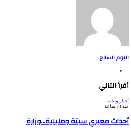
اليوم السابع
موقع
الويب
أقرأ التالي
أخبار وطنية
منذ 23 ساعة
أحداث معبري سبتة ومليلية…وزارة