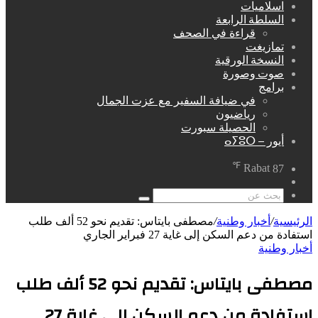
اسلاميات
السلطة الرابعة
قراءة في الصحف
تمازيغت
النسخة الورقية
صوت وصورة
برامج
في ضيافة السفير مع عزت الجمال
رياضيون
الحصيلة سبورت
أيور – ⴰⵢⵓⵔ
℉
Rabat
87
مقال
عشوائي
بحث
عن
الرئيسية
/
أخبار وطنية
/
مصطفى بايتاس: تقديم نحو 52 ألف طلب
استفادة من دعم السكن إلى غاية 27 فبراير الجاري
أخبار وطنية
مصطفى بايتاس: تقديم نحو 52 ألف طلب
استفادة من دعم السكن إلى غاية 27