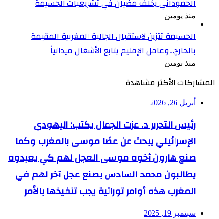
الحموداني يخلف مضيان في تشريعيات الحسيمة
منذ يومين
الحسيمة تتزين لاستقبال الجالية المغربية المقيمة
بالخارج…وعامل الإقليم يتابع الأشغال ميدانياً
منذ يومين
المشاركات الأكثر مشاهدة
أبريل 26, 2026
رئيس التحرير د. عزت الجمال يكتب: اليهودي
الإسرائيلي يبحث عن عصًا موسى بالمغرب وكما
صنع هارون أخوه موسى العجل لهم كي يعبدوه
يطالبون محمد السادس بصنع عجل آخر لهم في
المغرب هذه أوامر توراتية يجب تنفيذها بالأمر
سبتمبر 19, 2025