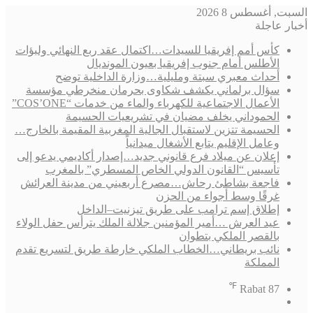
السبت, أغسطس 8 2026
أخبار عاجلة
كأس أمم إفريقيا للسيدات…اكتمال عقد ربع النهائي ولبؤات
الأطلس أمام جنوب إفريقيا بعيون المونديال
أحداث معبري سبتة ومليلية…وزارة الداخلية توضح
سؤال برلماني يكشف شكاوى بحرمان منخرطي مؤسسة
الأعمال الاجتماعية للكهرباء والماء من خدمات “COS’ONE”
الحموداني يخلف مضيان في تشريعيات الحسيمة
الحسيمة تتزين لاستقبال الجالية المغربية المقيمة بالخارج…
وعامل الإقليم يتابع الأشغال ميدانياً
إعلان عن ميلاد فرع قانوني جديد…إصدار أكاديمي يدعو إلى
تأسيس “القانون الدولي الخاص المسطري” بالمغرب
فاجعة بشاطئ رحاش…مصرع أربعيني من مدينة العرائش
غرقًا وسط أجواء من الحزن
إطلاق إسم ترامب على طريق تيزنيت–الداخل
عيد العرش …أمير المؤمنين جلالة الملك يترأس حفل الولاء
بالقصر الملكي بتطوان
نائب بريطاني…الخطاب الملكي خارطة طريق لتسريع تقدم
المملكة
℉
Rabat
87
فيسبوك