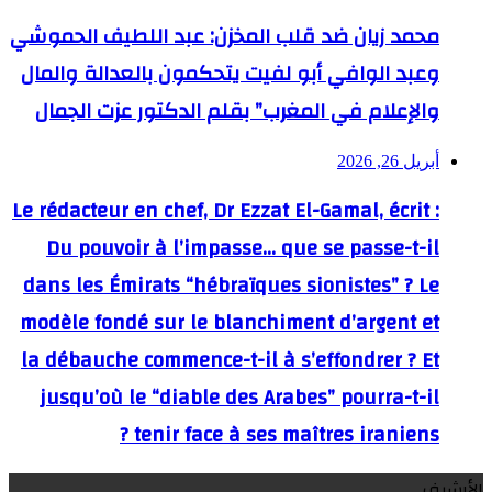
محمد زيان ضد قلب المخزن: عبد اللطيف الحموشي
وعبد الوافي أبو لفيت يتحكمون بالعدالة والمال
والإعلام في المغرب” بقلم الدكتور عزت الجمال
أبريل 26, 2026
Le rédacteur en chef, Dr Ezzat El-Gamal, écrit :
Du pouvoir à l’impasse… que se passe-t-il
dans les Émirats “hébraïques sionistes” ? Le
modèle fondé sur le blanchiment d’argent et
la débauche commence-t-il à s’effondrer ? Et
jusqu’où le “diable des Arabes” pourra-t-il
tenir face à ses maîtres iraniens ?
الأرشيف