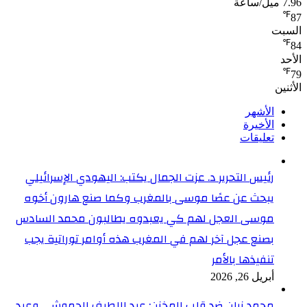
7.96 ميل/ساعة
℉
87
السبت
℉
84
الأحد
℉
79
الأثنين
الأشهر
الأخيرة
تعليقات
رئيس التحرير د. عزت الجمال يكتب: اليهودي الإسرائيلي
يبحث عن عصًا موسى بالمغرب وكما صنع هارون أخوه
موسى العجل لهم كي يعبدوه يطالبون محمد السادس
بصنع عجل آخر لهم في المغرب هذه أوامر توراتية يجب
تنفيذها بالأمر
أبريل 26, 2026
محمد زيان ضد قلب المخزن: عبد اللطيف الحموشي وعبد