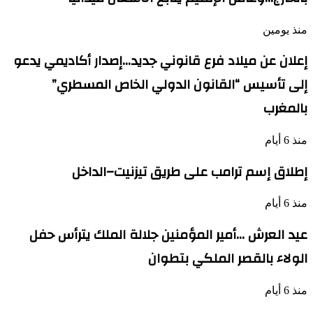
منذ يومين
إعلان عن ميلاد فرع قانوني جديد…إصدار أكاديمي يدعو
إلى تأسيس “القانون الدولي الخاص المسطري”
بالمغرب
منذ 6 أيام
إطلاق إسم ترامب على طريق تيزنيت–الداخل
منذ 6 أيام
عيد العرش …أمير المؤمنين جلالة الملك يترأس حفل
الولاء بالقصر الملكي بتطوان
منذ 6 أيام