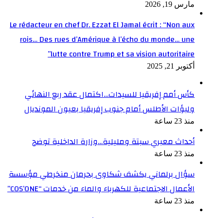
مارس 19, 2026
Le rédacteur en chef Dr. Ezzat El Jamal écrit : “Non aux
rois… Des rues d’Amérique à l’écho du monde… une
lutte contre Trump et sa vision autoritaire”
أكتوبر 21, 2025
كأس أمم إفريقيا للسيدات…اكتمال عقد ربع النهائي
ولبؤات الأطلس أمام جنوب إفريقيا بعيون المونديال
منذ 23 ساعة
أحداث معبري سبتة ومليلية…وزارة الداخلية توضح
منذ 23 ساعة
سؤال برلماني يكشف شكاوى بحرمان منخرطي مؤسسة
الأعمال الاجتماعية للكهرباء والماء من خدمات “COS’ONE”
منذ 23 ساعة