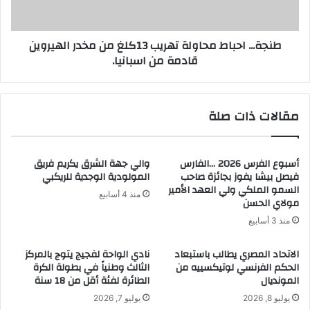
الهيروين
قادمة
طنجة... احباط محاولة تهريب 13كلغ من مخدر الهيروين
من
قادمة من اسبانيا.
اسبانيا.
مقالات ذات صلة
أسبوع الفرس 2026 …الفارس
والي جهة الشرق يكريم فريق
فيصل بيشا يفوز بجائزة صاحب
المولودية الوجدية للريكبي
السمو الملكي ولي العهد الأمير
منذ 4 أسابيع
مولاي الحسن
منذ 3 أسابيع
الاتحاد المصري يطالب باستبعاد
نادي الواحة لفجيج يتوج بالمركز
الحكم الفرنسي لوتيكسييه من
الثالث وطنياً في بطولة الكرة
المونديال
الطائرة لفئة أقل من 18 سنة
يوليو 8, 2026
يوليو 7, 2026