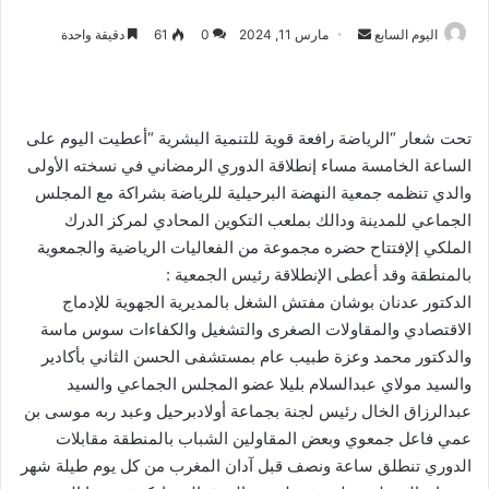
أرسل
اليوم السابع
مارس 11, 2024
0
61
دقيقة واحدة
بريدا
إلكترونيا
تحت شعار “الرياضة رافعة قوية للتنمية البشرية “أعطيت اليوم على
الساعة الخامسة مساء إنطلاقة الدوري الرمضاني في نسخته الأولى
والدي تنظمه جمعية النهضة البرحيلية للرياضة بشراكة مع المجلس
الجماعي للمدينة ودالك بملعب التكوين المحادي لمركز الدرك
الملكي إلإفتتاح حضره مجموعة من الفعاليات الرياضية والجمعوية
بالمنطقة وقد أعطى الإنطلاقة رئيس الجمعية :
الدكتور عدنان بوشان مفتش الشغل بالمديرية الجهوية للإدماج
الاقتصادي والمقاولات الصغرى والتشغيل والكفاءات سوس ماسة
والدكتور محمد وعزة طبيب عام بمستشفى الحسن الثاني بأكادير
والسيد مولاي عبدالسلام بليلا عضو المجلس الجماعي والسيد
عبدالرزاق الخال رئيس لجنة بجماعة أولادبرحيل وعبد ربه موسى بن
عمي فاعل جمعوي وبعض المقاولين الشباب بالمنطقة مقابلات
الدوري تنطلق ساعة ونصف قبل آدان المغرب من كل يوم طيلة شهر