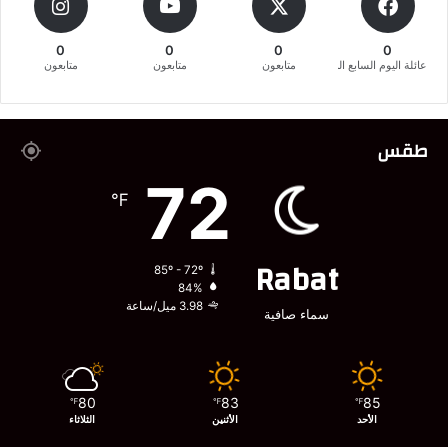
0
0
0
0
عائلة اليوم السابع المغربية
متابعون
متابعون
متابعون
طقس
72
℉
Rabat
85º - 72º
84%
3.98 ميل/ساعة
سماء صافية
80
83
85
℉
℉
℉
الأحد
الأثنين
الثلاثاء