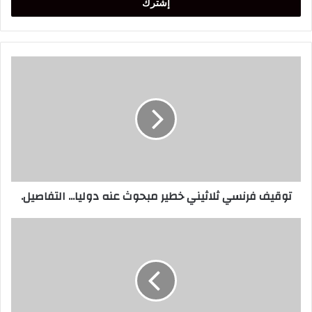
توقيف
فرنسي
ثلاثيني
خطير
مبحوث
عنه
دوليا...
التفاصيل.
توقيف فرنسي ثلاثيني خطير مبحوث عنه دوليا... التفاصيل.
طنجة...
احباط
محاولة
تهريب
13كلغ
من
مخدر