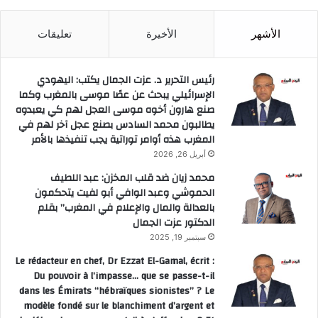
الأشهر
الأخيرة
تعليقات
رئيس التحرير د. عزت الجمال يكتب: اليهودي
الإسرائيلي يبحث عن عصًا موسى بالمغرب وكما
صنع هارون أخوه موسى العجل لهم كي يعبدوه
يطالبون محمد السادس بصنع عجل آخر لهم في
المغرب هذه أوامر توراتية يجب تنفيذها بالأمر
أبريل 26, 2026
محمد زيان ضد قلب المخزن: عبد اللطيف
الحموشي وعبد الوافي أبو لفيت يتحكمون
بالعدالة والمال والإعلام في المغرب” بقلم
الدكتور عزت الجمال
سبتمبر 19, 2025
Le rédacteur en chef, Dr Ezzat El-Gamal, écrit :
Du pouvoir à l’impasse… que se passe-t-il
dans les Émirats “hébraïques sionistes” ? Le
modèle fondé sur le blanchiment d’argent et