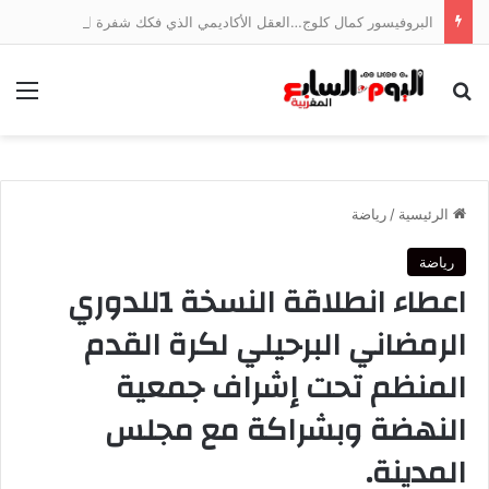
البروفيسور كمال كلوج…العقل الأكاديمي الذي فكك شفرة اقتصاد الخدمات وجسر الهوة بين ضفتي المتوسط
بحث عن
الق
الرئيسية
/
رياضة
رياضة
اعطاء انطلاقة النسخة 1للدوري
الرمضاني البرحيلي لكرة القدم
المنظم تحت إشراف جمعية
النهضة وبشراكة مع مجلس
المدينة.