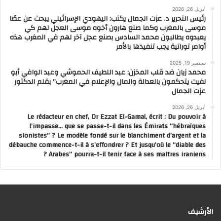
أبريل 26, 2026
رئيس التحرير د. عزت الجمال يكتب: اليهودي الإسرائيلي يبحث عن عصًا
موسى بالمغرب وكما صنع هارون أخوه موسى العجل لهم كي
يعبدوه يطالبون محمد السادس بصنع عجل آخر لهم في المغرب هذه
أوامر توراتية يجب تنفيذها بالأمر
سبتمبر 19, 2025
محمد زيان ضد قلب المخزن: عبد اللطيف الحموشي وعبد الوافي أبو
لفيت يتحكمون بالعدالة والمال والإعلام في المغرب” بقلم الدكتور
عزت الجمال
أبريل 26, 2026
Le rédacteur en chef, Dr Ezzat El-Gamal, écrit : Du pouvoir à
l’impasse… que se passe-t-il dans les Émirats “hébraïques
sionistes” ? Le modèle fondé sur le blanchiment d’argent et la
débauche commence-t-il à s’effondrer ? Et jusqu’où le “diable des
Arabes” pourra-t-il tenir face à ses maîtres iraniens ?
الأرشيف