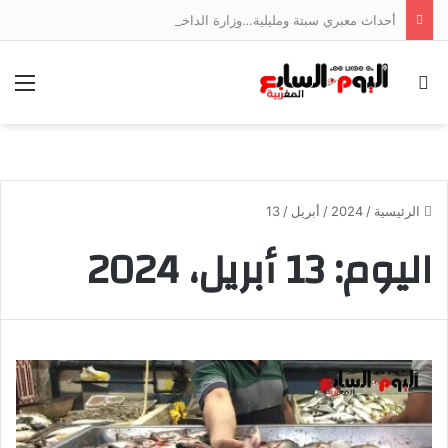
أحداث معبري سبتة ومليلية…وزارة الداخلية توضح
بحث عن
الق
الرئيسية
/
2024
/
أبريل
/
13
اليوم:
13 أبريل، 2024