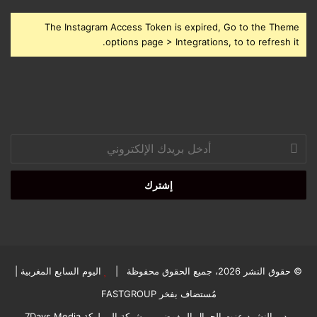
The Instagram Access Token is expired, Go to the Theme
options page > Integrations, to to refresh it.
أدخل
بريدك
الإلكتروني
© حقوق النشر 2026، جميع الحقوق محفوظة |
اليوم السابع المغربية
|
مُستضاف بفخر
FASTGROUP
مدير النشرد عزت الجمال المفوض من شركة المملوكة 7Days Media