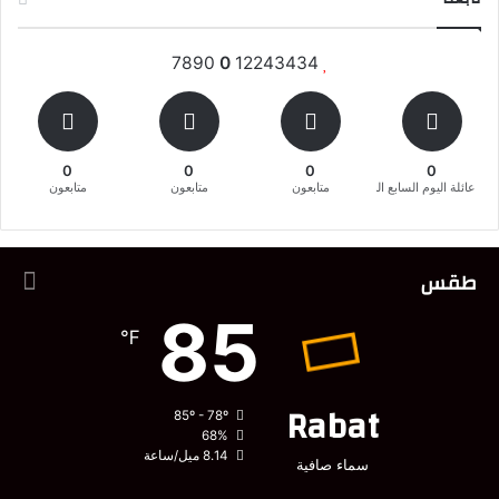
7890
0
12243434
0
0
0
0
عائلة اليوم السابع المغربية
متابعون
متابعون
متابعون
طقس
85
℉
Rabat
85º - 78º
68%
8.14 ميل/ساعة
سماء صافية