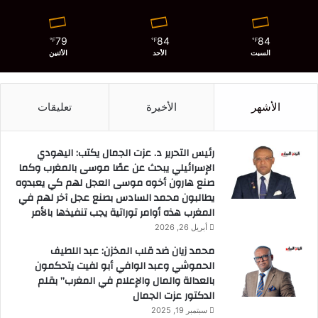
79
84
84
℉
℉
℉
السبت
الأحد
الأثنين
الأشهر
الأخيرة
تعليقات
رئيس التحرير د. عزت الجمال يكتب: اليهودي
الإسرائيلي يبحث عن عصًا موسى بالمغرب وكما
صنع هارون أخوه موسى العجل لهم كي يعبدوه
يطالبون محمد السادس بصنع عجل آخر لهم في
المغرب هذه أوامر توراتية يجب تنفيذها بالأمر
أبريل 26, 2026
محمد زيان ضد قلب المخزن: عبد اللطيف
الحموشي وعبد الوافي أبو لفيت يتحكمون
بالعدالة والمال والإعلام في المغرب” بقلم
الدكتور عزت الجمال
سبتمبر 19, 2025