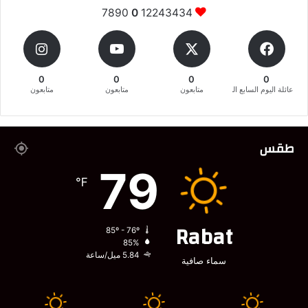
7890
0
12243434
0
0
0
0
عائلة اليوم السابع المغربية
متابعون
متابعون
متابعون
طقس
79
℉
Rabat
85º - 76º
85%
5.84 ميل/ساعة
سماء صافية