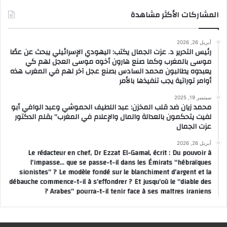
المشاركات الأكثر مشاهدة
أبريل 26, 2026
رئيس التحرير د. عزت الجمال يكتب: اليهودي الإسرائيلي يبحث عن عصًا
موسى بالمغرب وكما صنع هارون أخوه موسى العجل لهم كي
يعبدوه يطالبون محمد السادس بصنع عجل آخر لهم في المغرب هذه
أوامر توراتية يجب تنفيذها بالأمر
سبتمبر 19, 2025
محمد زيان ضد قلب المخزن: عبد اللطيف الحموشي وعبد الوافي أبو
لفيت يتحكمون بالعدالة والمال والإعلام في المغرب” بقلم الدكتور
عزت الجمال
أبريل 26, 2026
Le rédacteur en chef, Dr Ezzat El-Gamal, écrit : Du pouvoir à
l’impasse… que se passe-t-il dans les Émirats “hébraïques
sionistes” ? Le modèle fondé sur le blanchiment d’argent et la
débauche commence-t-il à s’effondrer ? Et jusqu’où le “diable des
Arabes” pourra-t-il tenir face à ses maîtres iraniens ?