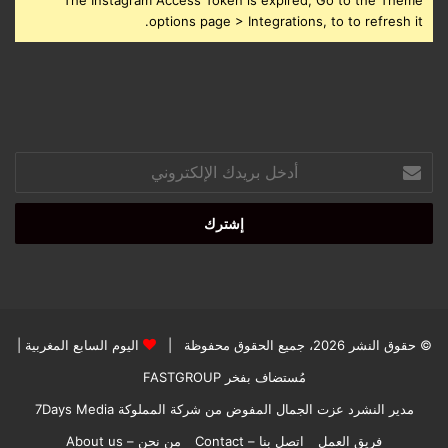
The Instagram Access Token is expired, Go to the Theme
options page > Integrations, to to refresh it.
أدخل
بريدك
الإلكتروني
© حقوق النشر 2026، جميع الحقوق محفوظة |
اليوم السابع المغربية
|
مُستضاف بفخر
FASTGROUP
مدير النشرد عزت الجمال المفوض من شركة المملوكة 7Days Media
فريق العمل
اتصل بنا – Contact
من نحن – About us