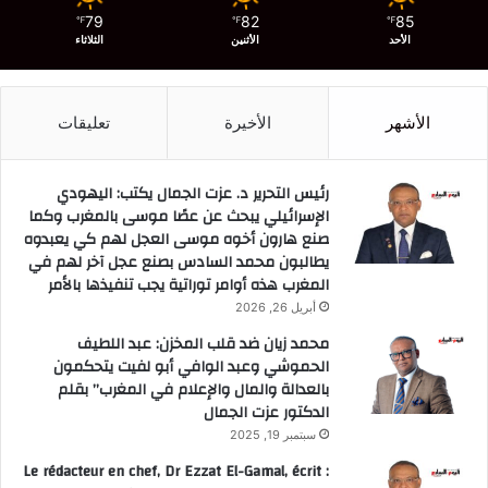
79
82
85
℉
℉
℉
الأحد
الأثنين
الثلاثاء
الأشهر
الأخيرة
تعليقات
رئيس التحرير د. عزت الجمال يكتب: اليهودي
الإسرائيلي يبحث عن عصًا موسى بالمغرب وكما
صنع هارون أخوه موسى العجل لهم كي يعبدوه
يطالبون محمد السادس بصنع عجل آخر لهم في
المغرب هذه أوامر توراتية يجب تنفيذها بالأمر
أبريل 26, 2026
محمد زيان ضد قلب المخزن: عبد اللطيف
الحموشي وعبد الوافي أبو لفيت يتحكمون
بالعدالة والمال والإعلام في المغرب” بقلم
الدكتور عزت الجمال
سبتمبر 19, 2025
Le rédacteur en chef, Dr Ezzat El-Gamal, écrit :