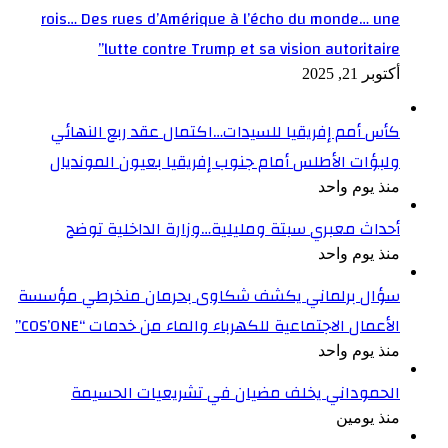
rois… Des rues d’Amérique à l’écho du monde… une
lutte contre Trump et sa vision autoritaire”
أكتوبر 21, 2025
كأس أمم إفريقيا للسيدات…اكتمال عقد ربع النهائي
ولبؤات الأطلس أمام جنوب إفريقيا بعيون المونديال
منذ يوم واحد
أحداث معبري سبتة ومليلية…وزارة الداخلية توضح
منذ يوم واحد
سؤال برلماني يكشف شكاوى بحرمان منخرطي مؤسسة
الأعمال الاجتماعية للكهرباء والماء من خدمات “COS’ONE”
منذ يوم واحد
الحموداني يخلف مضيان في تشريعيات الحسيمة
منذ يومين