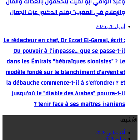
وعبد الوافي أبو لفيت يتحكمون بالعدالة والمال
والإعلام في المغرب” بقلم الدكتور عزت الجمال
أبريل 26, 2026
Le rédacteur en chef, Dr Ezzat El-Gamal, écrit :
Du pouvoir à l’impasse… que se passe-t-il
dans les Émirats “hébraïques sionistes” ? Le
modèle fondé sur le blanchiment d’argent et
la débauche commence-t-il à s’effondrer ? Et
jusqu’où le “diable des Arabes” pourra-t-il
tenir face à ses maîtres iraniens ?
الأرشيف
أغسطس 2026
يوليو 2026