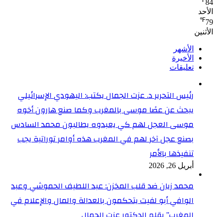
84
الأحد
℉
79
الأثنين
الأشهر
الأخيرة
تعليقات
رئيس التحرير د. عزت الجمال يكتب: اليهودي الإسرائيلي
يبحث عن عصًا موسى بالمغرب وكما صنع هارون أخوه
موسى العجل لهم كي يعبدوه يطالبون محمد السادس
بصنع عجل آخر لهم في المغرب هذه أوامر توراتية يجب
تنفيذها بالأمر
أبريل 26, 2026
محمد زيان ضد قلب المخزن: عبد اللطيف الحموشي وعبد
الوافي أبو لفيت يتحكمون بالعدالة والمال والإعلام في
المغرب” بقلم الدكتور عزت الجمال