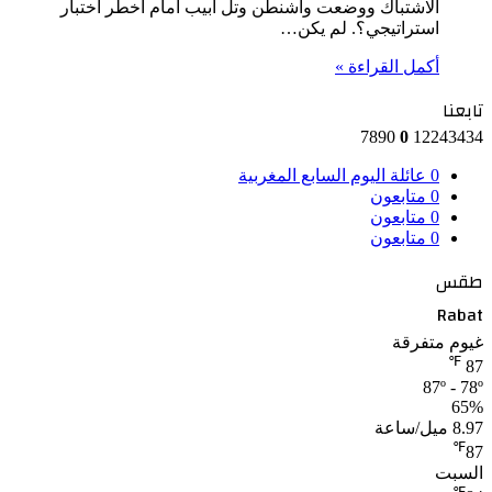
الاشتباك ووضعت واشنطن وتل أبيب أمام أخطر اختبار
استراتيجي؟. لم يكن…
أكمل القراءة »
تابعنا
7890
0
12243434
0
عائلة اليوم السابع المغربية
0
متابعون
0
متابعون
0
متابعون
طقس
Rabat
غيوم متفرقة
℉
87
87º - 78º
65%
8.97 ميل/ساعة
℉
87
السبت
℉