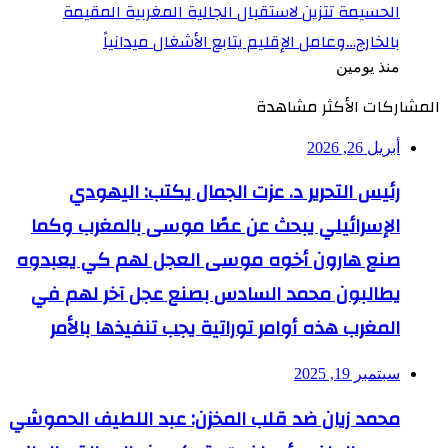
الحسيمة تتزين لاستقبال الجالية المغربية المقيمة
بالخارج…وعامل الإقليم يتابع الأشغال ميدانياً
منذ يومين
المشاركات الأكثر مشاهدة
أبريل 26, 2026
رئيس التحرير د. عزت الجمال يكتب: اليهودي
الإسرائيلي يبحث عن عصًا موسى بالمغرب وكما
صنع هارون أخوه موسى العجل لهم كي يعبدوه
يطالبون محمد السادس بصنع عجل آخر لهم في
المغرب هذه أوامر توراتية يجب تنفيذها بالأمر
سبتمبر 19, 2025
محمد زيان ضد قلب المخزن: عبد اللطيف الحموشي