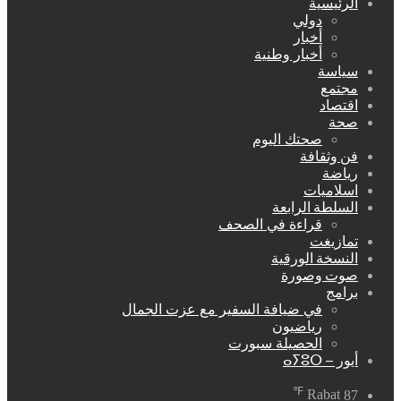
الرئيسية
دولي
أخبار
أخبار وطنية
سياسة
مجتمع
اقتصاد
صحة
صحتك اليوم
فن وثقافة
رياضة
اسلاميات
السلطة الرابعة
قراءة في الصحف
تمازيغت
النسخة الورقية
صوت وصورة
برامج
في ضيافة السفير مع عزت الجمال
رياضيون
الحصيلة سبورت
أيور – ⴰⵢⵓⵔ
℉
Rabat
87