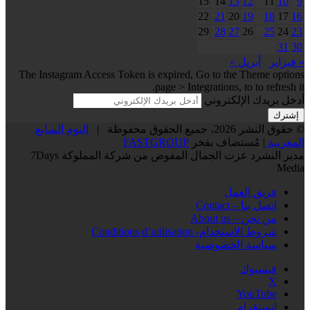
15
14
13
12
11
10
9
22
21
20
19
18
17
16
29
28
27
26
25
24
23
31
30
« فبراير
أبريل »
The Instagram Access Token is expired, Go to the Theme options
page > Integrations, to to refresh it.
أدخل بريدك الإلكتروني
© حقوق النشر 2026، جميع الحقوق محفوظة |
اليوم السابع
المغربية
| مُستضاف بفخر
FASTGROUP
مدير النشرد عزت الجمال المفوض من شركة المملوكة 7Days
Media
فريق العمل
اتصل بنا – Contact
من نحن – About us
شروط الاستخدام- Conditions d’utilisation
سياسة الخصوصية
فيسبوك
‫X
‫YouTube
انستقرام