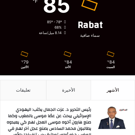
85
℉
Rabat
85º - 78º
68%
8.14 ميل/ساعة
سماء صافية
79
84
84
℉
℉
℉
السبت
الأحد
الأثنين
الأشهر
الأخيرة
تعليقات
رئيس التحرير د. عزت الجمال يكتب: اليهودي
الإسرائيلي يبحث عن عصًا موسى بالمغرب وكما
صنع هارون أخوه موسى العجل لهم كي يعبدوه
يطالبون محمد السادس بصنع عجل آخر لهم في