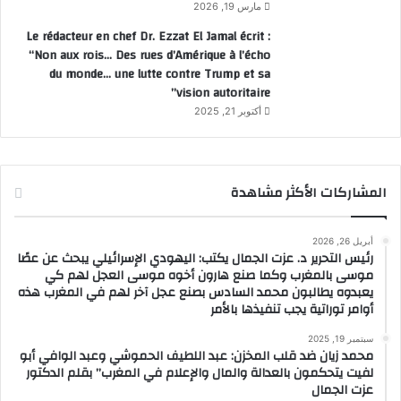
مارس 19, 2026
Le rédacteur en chef Dr. Ezzat El Jamal écrit :
“Non aux rois… Des rues d’Amérique à l’écho
du monde… une lutte contre Trump et sa
vision autoritaire”
أكتوبر 21, 2025
المشاركات الأكثر مشاهدة
أبريل 26, 2026
رئيس التحرير د. عزت الجمال يكتب: اليهودي الإسرائيلي يبحث عن عصًا
موسى بالمغرب وكما صنع هارون أخوه موسى العجل لهم كي
يعبدوه يطالبون محمد السادس بصنع عجل آخر لهم في المغرب هذه
أوامر توراتية يجب تنفيذها بالأمر
سبتمبر 19, 2025
محمد زيان ضد قلب المخزن: عبد اللطيف الحموشي وعبد الوافي أبو
لفيت يتحكمون بالعدالة والمال والإعلام في المغرب” بقلم الدكتور
عزت الجمال