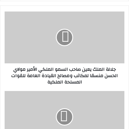
جلالة
الملك
يعين
صاحب
السمو
الملكي
الأمير
مولاي
الحسن
جلالة الملك يعين صاحب السمو الملكي الأمير مولاي
منسقا
الحسن منسقا لمكاتب ومصالح القيادة العامة للقوات
لمكاتب
المسلحة الملكية
ومصالح
القيادة
العامة
جامعة
للقوات
الدول
المسلحة
العربية:
الملكية
اليوم
العالمي
لحرية