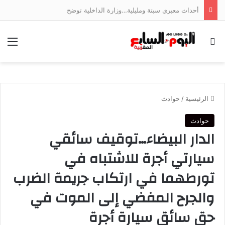
أحداث معبري سبتة ومليلية…وزارة الداخلية توضح
بحث عن
الق
الرئيسية
/
حوادث
حوادث
الدار البيضاء…توقيف سائقي
سيارتي أجرة للاشتباه في
تورطهما في ارتكاب جريمة الضرب
والجرح المفضي إلى الموت في
حق سائق سيارة أجرة