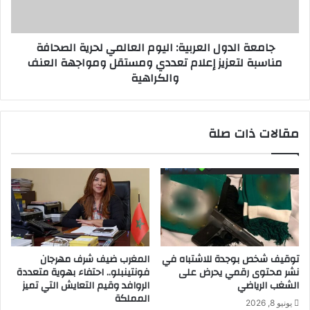
الصحافة
مناسبة
لتعزيز
جامعة الدول العربية: اليوم العالمي لحرية الصحافة
إعلام
مناسبة لتعزيز إعلام تعددي ومستقل ومواجهة العنف
تعددي
والكراهية
ومستقل
ومواجهة
العنف
والكراهية
مقالات ذات صلة
توقيف شخص بوجدة للاشتباه في
المغرب ضيف شرف مهرجان
نشر محتوى رقمي يحرض على
فونتينبلو.. احتفاء بهوية متعددة
الشغب الرياضي
الروافد وقيم التعايش التي تميز
المملكة
يونيو 8, 2026