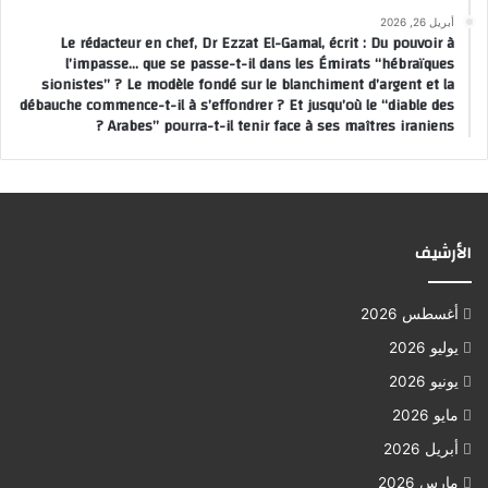
أبريل 26, 2026
Le rédacteur en chef, Dr Ezzat El-Gamal, écrit : Du pouvoir à
l’impasse… que se passe-t-il dans les Émirats “hébraïques
sionistes” ? Le modèle fondé sur le blanchiment d’argent et la
débauche commence-t-il à s’effondrer ? Et jusqu’où le “diable des
Arabes” pourra-t-il tenir face à ses maîtres iraniens ?
الأرشيف
أغسطس 2026
يوليو 2026
يونيو 2026
مايو 2026
أبريل 2026
مارس 2026