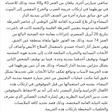
سائقي سيارتي أجرة، يبلغان من العمر 40 و48 سنة، وذلك للاشتباه
في تورطهما في ارتكاب جريمة الضرب والجرح المفضي إلى الموت
في حق سائق سيارة أجرة من الصنف الثاني بمدينة الدار
البيضاء.وذكر بلاغ للمديرية العامة للأمن الوطني أن عناصر الشرطة
القضائية مدعومة بتقنيي الشرطة العلمية والتقنية كانت قد باشرت،
بتاريخ 26 أبريل المنصرم، إجراءات معاينة جثة الضحية البالغ من
العمر 74 سنة، وذلك بعد العثور عليها ملقاة بمنطقة عين الشق،
وهي تحمل آثار اعتداء جسدي باستعمال السلاح الأبيض.وأضاف أن
الأبحاث الميدانية والتحريات المكثفة قادت إلى تحديد هوية المشتبه
فيهما، وتوقيف أحدهما بمدينة وجدة، فيما تم توقيف الشخص الثاني
بشكل متزامن بمدينة الدار البيضاء، وذلك بعد أن تبين تورطهما في
هذه الجريمة لأسباب ودوافع تعكف حاليا الأبحاث على تحديدها بشكل
دقيق.كما مكنت عمليات التفتيش من حجز سيارة خفيفة بمدينة الدار
البيضاء، يشتبه في استعمالها من قبل الموقوفين في ارتكاب هذه
الأفعال الإجرامية.وأشار المصدر ذاته إلى أنه تم الاحتفاظ بالموقوفين
تحت تدبير الحراسة النظرية رهن إشارة البحث القضائي الذي تشرف
عليه النيابة العامة المختصة، وذلك قصد تحديد كافة الملابسات
والخلفيات المحيطة بارتكاب هذه الجريمة.