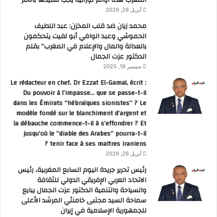
المغرب هذه أوامر توراتية يجب تنفيذها بالأمر
أبريل 26, 2026
محمد زيان ضد قلب المخزن: عبد اللطيف
الحموشي وعبد الوافي أبو لفيت يتحكمون
بالعدالة والمال والإعلام في المغرب” بقلم
الدكتور عزت الجمال
سبتمبر 19, 2025
Le rédacteur en chef, Dr Ezzat El-Gamal, écrit :
Du pouvoir à l’impasse… que se passe-t-il
dans les Émirats “hébraïques sionistes” ? Le
modèle fondé sur le blanchiment d’argent et
la débauche commence-t-il à s’effondrer ? Et
jusqu’où le “diable des Arabes” pourra-t-il
tenir face à ses maîtres iraniens ?
أبريل 26, 2026
رئيس تحرير جريدة اليوم السابع المغربية، رئيس
الاتحاد العربي الإفريقي الدولي للثقافة
والسياحة والتنمية الدكتور عزت الجمال يبايع
سماحة السيد مجتبى خامنئي المرشد الأعلى
للجمهورية الإسلامية في إيران