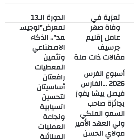
تعزية في
الدورة الـ13
تعزية
الدورة
في
الـ13
وفاة صهر
لمعرض"لوجيس
وفاة
لمعرض"لوجيسمد"..
عامل إقليم
مد".. الذكاء
صهر
الذكاء
عامل
الاصطناعي
جرسيف
الاصطناعي
إقليم
وتثمين
مقالات ذات صلة
وتثمين
جرسيف
المعطيات
رافعتان
المعطيات
أساسيتان
أسبوع الفرس
رافعتان
لتحسين
2026 …الفارس
انسيابية
أساسيتان
ونجاعة
فيصل بيشا يفوز
لتحسين
العمليات
بجائزة صاحب
المينائية
انسيابية
السمو الملكي
ونجاعة
ولي العهد الأمير
العمليات
مولاي الحسن
المينائية