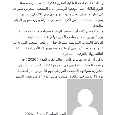
و أفاد بلاغ للجامعة الملكية المغربية لكرة القدم نشرته ،مساء
اليوم الثلاثاء ،على موقعها الرسمي ،بأن المنتخب المغربي سيواجه
في مباراته الأولى نظيره من البوروندي يوم 26 ماي الجاري
بمركب محمد السادس لكرة القدم في مباراة بدون جمهور (أبواب
مغلقة).
وتابع المصدر ذاته أن العناصر الوطنية ستواجه منتخب مدغشقر
يوم 2 يونيو المقبل بملعب الأمير مولاي عبد الله بمدينة
الرباط (الساعة السادسة مساء)، قبل أن تلاقي منتخب النرويج يوم
7 يونيو بملعب “ريد بول أرينا” بمدينة نيويورك الأمريكية (الساعة
الثالثة زوالا بالتوقيت المحلي).
يذكر، أن قرعة نهائيات كأس العالم لكرة القدم ( 2026 ) قد
وضعت المنتخب المغربي في المجموعة الثالثة ،حيث سيستهل
مشواره بمواجهة المنتخب البرازيلي يوم 13 يونيو ، ثم اسكتلندا
يوم 19 يونيو، قبل ملاقاة منتخب هايتي يوم 24 من نفس الشهر .
أرسل
بريدا
إلكترونيا
اليوم السابع
مايو 16, 2026