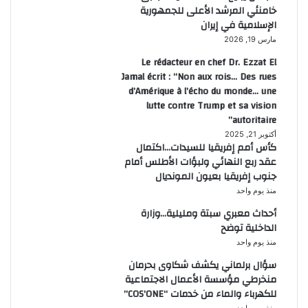
خامنئي المرشد الأعلى للجمهورية
الإسلامية في إيران
مارس 19, 2026
Le rédacteur en chef Dr. Ezzat El
Jamal écrit : “Non aux rois… Des rues
d’Amérique à l’écho du monde… une
lutte contre Trump et sa vision
autoritaire”
أكتوبر 21, 2025
كأس أمم إفريقيا للسيدات…اكتمال
عقد ربع النهائي ولبؤات الأطلس أمام
جنوب إفريقيا بعيون المونديال
منذ يوم واحد
أحداث معبري سبتة ومليلية…وزارة
الداخلية توضح
منذ يوم واحد
سؤال برلماني يكشف شكاوى بحرمان
منخرطي مؤسسة الأعمال الاجتماعية
للكهرباء والماء من خدمات “COS’ONE”