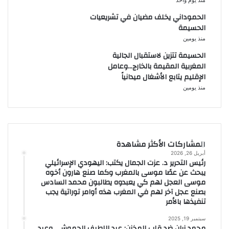
منذ يوم واحد
الحموداني يخلف مضيان في تشريعيات
الحسيمة
منذ يومين
الحسيمة تتزين لاستقبال الجالية
المغربية المقيمة بالخارج…وعامل
الإقليم يتابع الأشغال ميدانياً
منذ يومين
المشاركات الأكثر مشاهدة
أبريل 26, 2026
رئيس التحرير د. عزت الجمال يكتب: اليهودي الإسرائيلي
يبحث عن عصًا موسى بالمغرب وكما صنع هارون أخوه
موسى العجل لهم كي يعبدوه يطالبون محمد السادس
بصنع عجل آخر لهم في المغرب هذه أوامر توراتية يجب
تنفيذها بالأمر
سبتمبر 19, 2025
محمد زيان ضد قلب المخزن: عبد اللطيف الحموشي وعبد