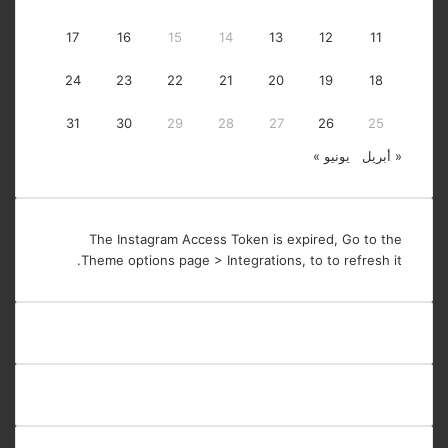
17
16
15
14
13
12
11
24
23
22
21
20
19
18
31
30
29
28
27
26
25
« أبريل
يونيو »
The Instagram Access Token is expired, Go to the
Theme options page > Integrations, to to refresh it.