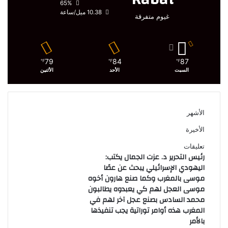
65%
10.38 ميل/ساعة
غيوم متفرقة
79
84
87
℉
℉
℉
السبت
الأحد
الأثنين
الأشهر
الأخيرة
تعليقات
رئيس التحرير د. عزت الجمال يكتب:
اليهودي الإسرائيلي يبحث عن عصًا
موسى بالمغرب وكما صنع هارون أخوه
موسى العجل لهم كي يعبدوه يطالبون
محمد السادس بصنع عجل آخر لهم في
المغرب هذه أوامر توراتية يجب تنفيذها
بالأمر