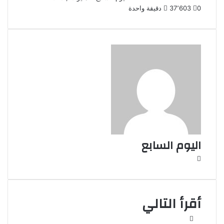
0
37٬603
دقيقة واحدة
اليوم السابع
موقع
الويب
أقرأ التالي