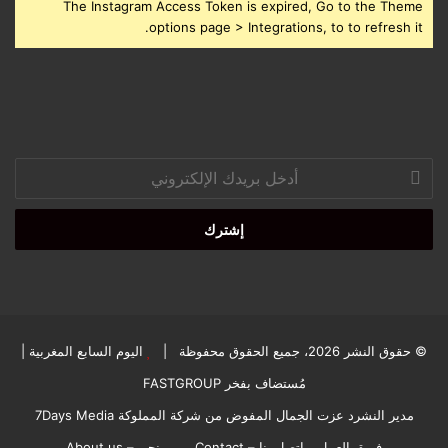
The Instagram Access Token is expired, Go to the Theme
options page > Integrations, to to refresh it.
أدخل
بريدك
الإلكتروني
© حقوق النشر 2026، جميع الحقوق محفوظة |
اليوم السابع المغربية
|
مُستضاف بفخر
FASTGROUP
مدير النشرد عزت الجمال المفوض من شركة المملوكة 7Days Media
فريق العمل
اتصل بنا – Contact
من نحن – About us