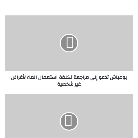
بوعياش
تدعو
إلى
مراجعة
تكلفة
استعمال
الماء
لأغراض
غير
بوعياش تدعو إلى مراجعة تكلفة استعمال الماء لأغراض
شخصية
غير شخصية
النقابات
تتشبث
بمطالب
جوهرية
في
مشروع
النظام