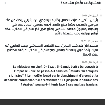
المشاركات الأكثر مشاهدة
أبريل 26, 2026
رئيس التحرير د. عزت الجمال يكتب: اليهودي الإسرائيلي يبحث عن عصًا
موسى بالمغرب وكما صنع هارون أخوه موسى العجل لهم كي
يعبدوه يطالبون محمد السادس بصنع عجل آخر لهم في المغرب هذه
أوامر توراتية يجب تنفيذها بالأمر
سبتمبر 19, 2025
محمد زيان ضد قلب المخزن: عبد اللطيف الحموشي وعبد الوافي أبو
لفيت يتحكمون بالعدالة والمال والإعلام في المغرب” بقلم الدكتور
عزت الجمال
أبريل 26, 2026
Le rédacteur en chef, Dr Ezzat El-Gamal, écrit : Du pouvoir à
l’impasse… que se passe-t-il dans les Émirats “hébraïques
sionistes” ? Le modèle fondé sur le blanchiment d’argent et la
débauche commence-t-il à s’effondrer ? Et jusqu’où le “diable des
Arabes” pourra-t-il tenir face à ses maîtres iraniens ?