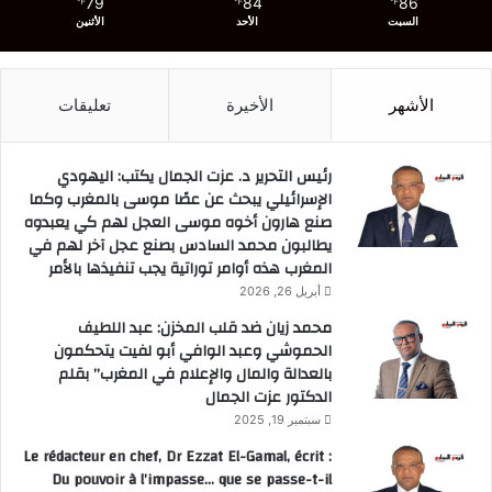
79
84
86
℉
℉
℉
السبت
الأحد
الأثنين
الأشهر
الأخيرة
تعليقات
رئيس التحرير د. عزت الجمال يكتب: اليهودي
الإسرائيلي يبحث عن عصًا موسى بالمغرب وكما
صنع هارون أخوه موسى العجل لهم كي يعبدوه
يطالبون محمد السادس بصنع عجل آخر لهم في
المغرب هذه أوامر توراتية يجب تنفيذها بالأمر
أبريل 26, 2026
محمد زيان ضد قلب المخزن: عبد اللطيف
الحموشي وعبد الوافي أبو لفيت يتحكمون
بالعدالة والمال والإعلام في المغرب” بقلم
الدكتور عزت الجمال
سبتمبر 19, 2025
Le rédacteur en chef, Dr Ezzat El-Gamal, écrit :
Du pouvoir à l’impasse… que se passe-t-il