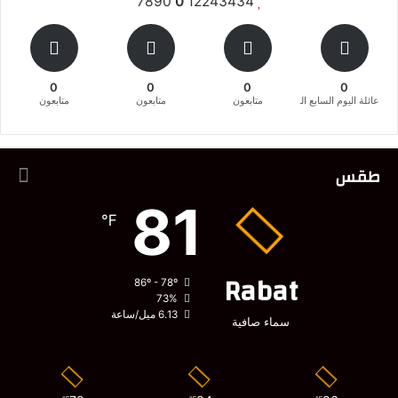
7890
0
12243434
0
0
0
0
عائلة اليوم السابع المغربية
متابعون
متابعون
متابعون
طقس
81
℉
Rabat
86º - 78º
73%
6.13 ميل/ساعة
سماء صافية