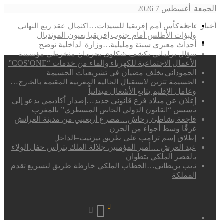
الجمعة, أغسطس 7 2026
القائمة
أخبار عاجلة
كأس أمم إفريقيا للسيدات…اكتمال عقد ربع النهائي
ولبؤات الأطلس أمام جنوب إفريقيا بعيون المونديال
بحث
أحداث معبري سبتة ومليلية…وزارة الداخلية توضح
عن
سؤال برلماني يكشف شكاوى بحرمان منخرطي مؤسسة
الأعمال الاجتماعية للكهرباء والماء من خدمات “COS’ONE”
الحموداني يخلف مضيان في تشريعيات الحسيمة
الحسيمة تتزين لاستقبال الجالية المغربية المقيمة بالخارج…
وعامل الإقليم يتابع الأشغال ميدانياً
إعلان عن ميلاد فرع قانوني جديد…إصدار أكاديمي يدعو إلى
تأسيس “القانون الدولي الخاص المسطري” بالمغرب
فاجعة بشاطئ رحاش…مصرع أربعيني من مدينة العرائش
غرقًا وسط أجواء من الحزن
إطلاق إسم ترامب على طريق تيزنيت–الداخل
عيد العرش …أمير المؤمنين جلالة الملك يترأس حفل الولاء
بالقصر الملكي بتطوان
نائب بريطاني…الخطاب الملكي خارطة طريق لتسريع تقدم
المملكة