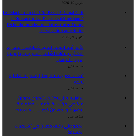
مارس 19, 2026
Le rédacteur en chef Dr. Ezzat El Jamal écrit
: “Non aux rois… Des rues d’Amérique à
l’écho du monde… une lutte contre Trump
et sa vision autoritaire”
أكتوبر 21, 2025
كأس أمم إفريقيا للسيدات…اكتمال عقد ربع
النهائي ولبؤات الأطلس أمام جنوب إفريقيا
بعيون المونديال
منذ ساعتين
أحداث معبري سبتة ومليلية…وزارة الداخلية
توضح
منذ ساعتين
سؤال برلماني يكشف شكاوى بحرمان
منخرطي مؤسسة الأعمال الاجتماعية
للكهرباء والماء من خدمات “COS’ONE”
منذ ساعتين
الحموداني يخلف مضيان في تشريعيات
الحسيمة