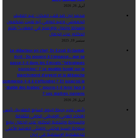
أبريل 26, 2026
محمد زيان ضد قلب المخزن: عبد اللطيف
الحموشي وعبد الوافي أبو لفيت يتحكمون
بالعدالة والمال والإعلام في المغرب” بقلم
الدكتور عزت الجمال
سبتمبر 19, 2025
Le rédacteur en chef, Dr Ezzat El-Gamal,
écrit : Du pouvoir à l’impasse… que se
passe-t-il dans les Émirats “hébraïques
sionistes” ? Le modèle fondé sur le
blanchiment d’argent et la débauche
commence-t-il à s’effondrer ? Et jusqu’où le
“diable des Arabes” pourra-t-il tenir face à
ses maîtres iraniens ?
أبريل 26, 2026
رئيس تحرير جريدة اليوم السابع المغربية، رئيس
الاتحاد العربي الإفريقي الدولي للثقافة
والسياحة والتنمية الدكتور عزت الجمال يبايع
سماحة السيد مجتبى خامنئي المرشد الأعلى
للجمهورية الإسلامية في إيران