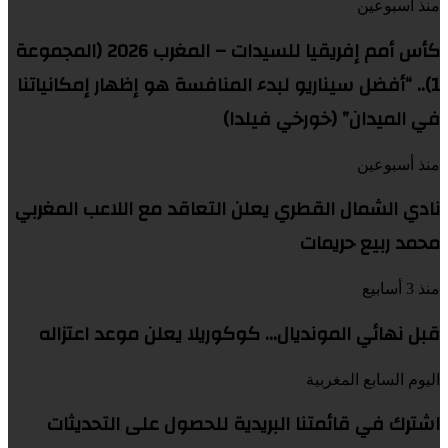
منذ أسبوعين
كأس أمم إفريقيا للسيدات – المغرب 2026 (المجموعة
1).. “أفضل سيناريو لبدء المنافسة هو إظهار إمكانياتنا
في الميدان” (خورخي فيلدا)
منذ أسبوعين
نادي الشمال القطري يعلن التعاقد مع اللاعب المغربي
محمد ربيع حريمات
منذ 3 أسابيع
قبل نهائي المونديال… كوكوريلا يعلن موعد اعتزاله
اليوم السابع المغربية
اشترك في قائمتنا البريدية للحصول على التحديثات