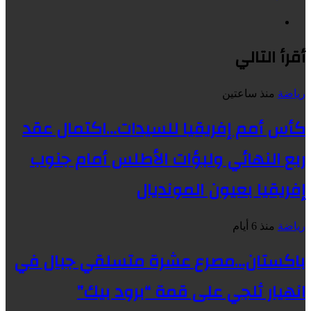
موقع
الويب
أقرأ التالي
رياضة
منذ ساعتين
كأس أمم إفريقيا للسيدات…اكتمال عقد
ربع النهائي ولبؤات الأطلس أمام جنوب
إفريقيا بعيون المونديال
رياضة
منذ 6 أيام
باكستان…مصرع عشرة متسلقي جبال في
انهيار ثلجي على قمة “برود بيك”