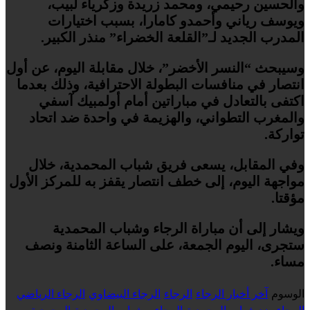
والحسين رحيمي، ومحمد زريدة وزكرياء لبيب،
ويوسف رياني وأحمدو كامارا، بسبب اختيارات
المدرب الجديد لـ”القلعة الخضراء” منذر الكبير.
وسيبحث “النسر الأخضر”، خلال مقابلة اليوم، عن أول
انتصار في منافسات البطولة الاحترافية، وذلك بعدما
اكتفى بالتعادل في مباراتين أمام أولمبيك آسفي
والمغرب التطواني، والهزيمة في واحدة ضد اتحاد
تواركة.
وفي المقابل، يسعى فريق شباب المحمدية، خلال
مواجهة اليوم، إلى خطف انتصار يقفز به للمركز الأول
مؤقتا.
ويشار إلى أن مباراة الرجاء وشباب المحمدية
ستجرى، اليوم الجمعة، على الساعة الثامنة ونصف
مساء.
الوسوم
آخر أخبار الرجاء
الرجاء
الرجاء البيضاوي
الرجاء الرياضي