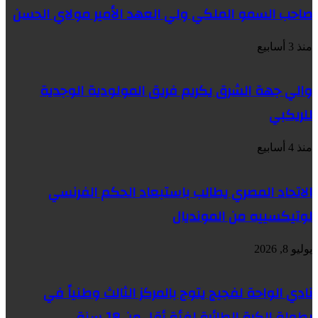
صاحب السمو الملكي ولي العهد الأمير مولاي الحسن
منذ 3 أسابيع
والي جهة الشرق يكريم فريق المولودية الوجدية
للريكبي
منذ 4 أسابيع
الاتحاد المصري يطالب باستبعاد الحكم الفرنسي
لوتيكسييه من المونديال
يوليو 8, 2026
نادي الواحة لفجيج يتوج بالمركز الثالث وطنياً في
بطولة الكرة الطائرة لفئة أقل من 18 سنة