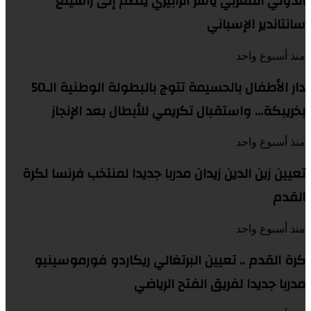
الدولي المغربي ياسر الزابيري ينضم إلى راسينغ
سانتاندير الإسباني
منذ أسبوع واحد
دار الأطفال بالحسيمة تتوج بالبطولة الوطنية الـ50
بخريبكة… واستقبال تكريمي للأبطال بعد الإنجاز
منذ أسبوع واحد
تعيين زين الدين زيدان مدربا جديدا لمنتخب فرنسا لكرة
القدم
منذ أسبوع واحد
كرة القدم .. تعيين البرتغالي ريكاردو فورموسينيو
مدربا جديدا لفريق الفتح الرياضي