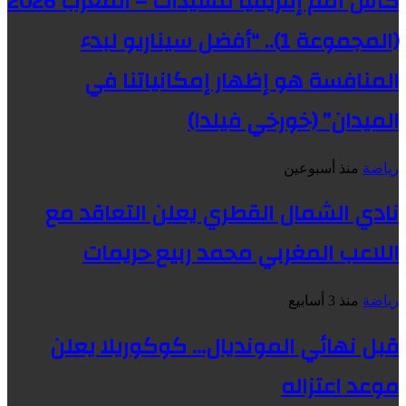
كأس أمم إفريقيا للسيدات – المغرب 2026
(المجموعة 1).. “أفضل سيناريو لبدء
المنافسة هو إظهار إمكانياتنا في
الميدان” (خورخي فيلدا)
رياضة
منذ أسبوعين
نادي الشمال القطري يعلن التعاقد مع
اللاعب المغربي محمد ربيع حريمات
رياضة
منذ 3 أسابيع
قبل نهائي المونديال… كوكوريلا يعلن
موعد اعتزاله