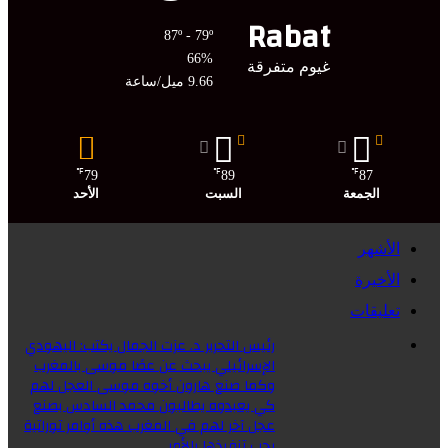
Rabat
87º - 79º
66%
غيوم متفرقة
9.66 ميل/ساعة
℉
℉
℉
79
89
87
الجمعة
السبت
الأحد
الأشهر
الأخيرة
تعليقات
رئيس التحرير د. عزت الجمال يكتب: اليهودي
الإسرائيلي يبحث عن عصًا موسى بالمغرب
وكما صنع هارون أخوه موسى العجل لهم
كي يعبدوه يطالبون محمد السادس بصنع
عجل آخر لهم في المغرب هذه أوامر توراتية
يجب تنفيذها بالأمر