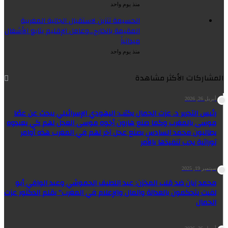
منذ يوم واحد
الحسيمة تتزين لاستقبال الجالية المغربية
المقيمة بالخارج…وعامل الإقليم يتابع الأشغال
ميدانياً
منذ يوم واحد
المشاركات الأكثر مشاهدة
أبريل 26, 2026
رئيس التحرير د. عزت الجمال يكتب: اليهودي الإسرائيلي يبحث عن عصًا
موسى بالمغرب وكما صنع هارون أخوه موسى العجل لهم كي يعبدوه
يطالبون محمد السادس بصنع عجل آخر لهم في المغرب هذه أوامر
توراتية يجب تنفيذها بالأمر
سبتمبر 19, 2025
محمد زيان ضد قلب المخزن: عبد اللطيف الحموشي وعبد الوافي أبو
لفيت يتحكمون بالعدالة والمال والإعلام في المغرب” بقلم الدكتور عزت
الجمال