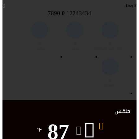
تابعنا
7890
0
12243434
0
0
0
عائلة اليوم السابع المغربية
متابعون
متابعون
0
متابعون
طقس
87
℉