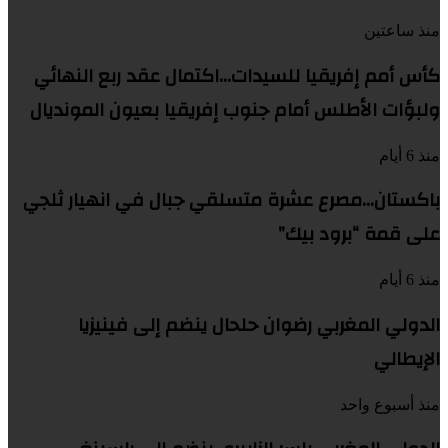
منذ ساعتين
كأس أمم إفريقيا للسيدات…اكتمال عقد ربع النهائي
ولبؤات الأطلس أمام جنوب إفريقيا بعيون المونديال
منذ 6 أيام
باكستان…مصرع عشرة متسلقي جبال في انهيار ثلجي
على قمة “برود بيك”
منذ 6 أيام
الدولي المغربي رضوان حلحال ينضم إلى فينيزيا
الإيطالي
منذ أسبوع واحد