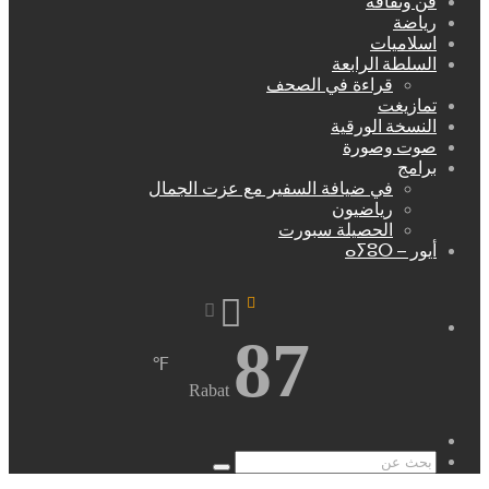
فن وثقافة
رياضة
اسلاميات
السلطة الرابعة
قراءة في الصحف
تمازيغت
النسخة الورقية
صوت وصورة
برامج
في ضيافة السفير مع عزت الجمال
رياضيون
الحصيلة سبورت
أيور – ⴰⵢⵓⵔ
87
℉
Rabat
مقال
عشوائي
بحث