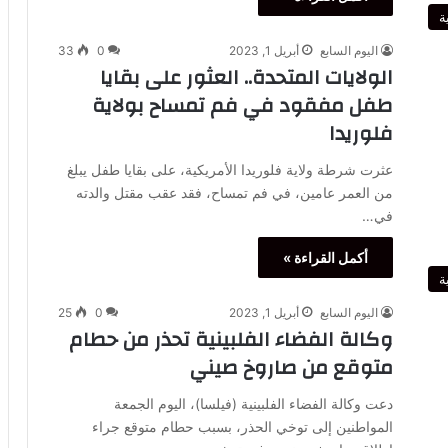
ة
اليوم السابع
أبريل 1, 2023
0
33
الولايات المتحدة.. العثور على بقايا
طفل مفقود في فم تمساح بولاية
فلوريدا
عثرت شرطة ولاية فلوريدا الأمريكية، على بقايا طفل يبلغ
من العمر عامين، في فم تمساح، فقد عقب مقتل والدته
في…
أكمل القراءة »
ة
اليوم السابع
أبريل 1, 2023
0
25
وكالة الفضاء الفلبينية تحذر من حطام
متوقع من صاروخ صيني
دعت وكالة الفضاء الفلبينية (فيلسا)، اليوم الجمعة
المواطنين إلى توخي الحذر، بسبب حطام متوقع جراء