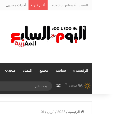
السبت, أغسطس 8 2026
أخبار عاجلة
أحداث معبري سبتة و
الرئيسية
سياسة
مجتمع
اقتصاد
صحة
℉
86
مقال عشوائي
Rabat
الرئيسية
/
2023
/
أبريل
/
01