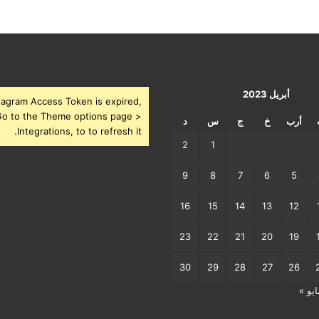
أبريل 2023
tagram Access Token is expired,
o to the Theme options page >
أرب
خ
ج
س
د
Integrations, to to refresh it.
2
1
9
8
7
6
5
16
15
14
13
12
23
22
21
20
19
30
29
28
27
26
ايو »