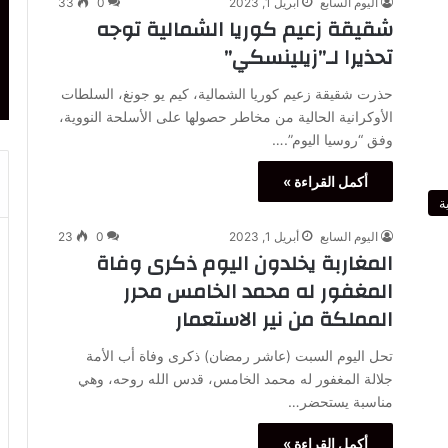
اليوم السابع
أبريل 1, 2023
0
33
شقيقة زعيم كوريا الشمالية توجه
تحذيرا لـ”زيلينسكي”
حذرت شقيقة زعيم كوريا الشمالية، كيم يو جونغ، السلطات
الأوكرانية الحالية من مخاطر حصولها على الأسلحة النووية،
وفق “روسيا اليوم”.…
أكمل القراءة »
ة
اليوم السابع
أبريل 1, 2023
0
23
المغاربة يخلدون اليوم ذكرى وفاة
المغفور له محمد الخامس محرر
المملكة من نير الاستعمار
تحل اليوم السبت (عاشر رمضان) ذكرى وفاة أب الأمة
جلالة المغفور له محمد الخامس، قدس الله روحه، وهي
مناسبة يستحضر…
أكمل القراءة »