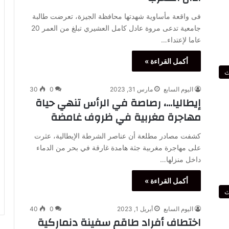
فى واقعة مأساوية شهدتها محافظة الجيزة، تعرضت طالبة
جامعية تدعى مروة عادل كامل العشيري تبلغ من العمر 20
عاما لإعتداء…
أكمل القراءة »
ث
اليوم السابع
مارس 31, 2023
0
30
إيطاليا…، رصاصة في الرأس تنهي حياة
مهاجرة مغربية في ظروف غامضة
كشفت مصادر مطلعة أن عناصر الشرطة الإيطالية، عثرت
على مهاجرة مغربية جثة هامدة غارقة في بحر من الدماء
داخل منزلها…
أكمل القراءة »
ث
اليوم السابع
أبريل 1, 2023
0
40
اختطاف أفراد طاقم سفينة دنماركية