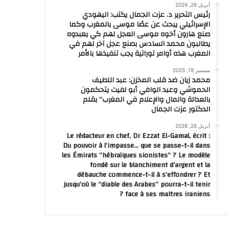
أبريل 26, 2026
رئيس التحرير د. عزت الجمال يكتب: اليهودي
الإسرائيلي يبحث عن عصًا موسى بالمغرب وكما
صنع هارون أخوه موسى العجل لهم كي يعبدوه
يطالبون محمد السادس بصنع عجل آخر لهم في
المغرب هذه أوامر توراتية يجب تنفيذها بالأمر
سبتمبر 19, 2025
محمد زيان ضد قلب المخزن: عبد اللطيف
الحموشي وعبد الوافي أبو لفيت يتحكمون
بالعدالة والمال والإعلام في المغرب” بقلم
الدكتور عزت الجمال
أبريل 26, 2026
Le rédacteur en chef, Dr Ezzat El-Gamal, écrit :
Du pouvoir à l’impasse… que se passe-t-il dans
les Émirats “hébraïques sionistes” ? Le modèle
fondé sur le blanchiment d’argent et la
débauche commence-t-il à s’effondrer ? Et
jusqu’où le “diable des Arabes” pourra-t-il tenir
face à ses maîtres iraniens ?