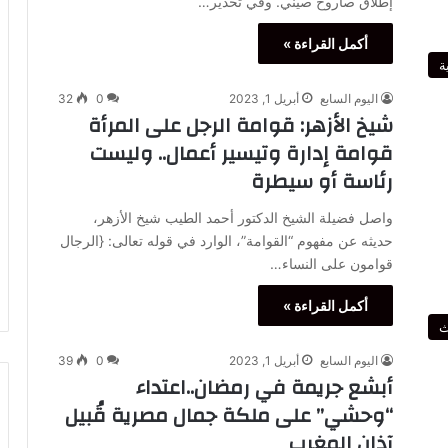
إطلاق صاروخ صيني. وفي تحذير…
أكمل القراءة »
ة
اليوم السابع
أبريل 1, 2023
0
32
شيخ الأزهر: قوامة الرجل على المرأة
قوامة إدارة وتيسير أعمال.. وليست
رئاسة أو سيطرة
واصل فضيلة الشيخ الدكتور أحمد الطيب شيخ الأزهر،
حديثه عن مفهوم “القوامة”، الوارد في قوله تعالى: {الرجال
قوامون على النساء…
أكمل القراءة »
ث
اليوم السابع
أبريل 1, 2023
0
39
أبشع جريمة في رمضان..اعتداء
“وحشي” على ملكة جمال مصرية قُبيل
آذان المغرب