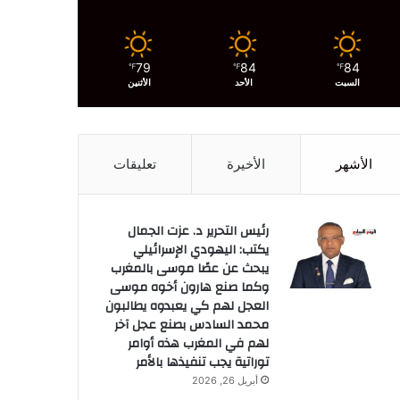
79
84
84
℉
℉
℉
السبت
الأحد
الأثنين
الأشهر
الأخيرة
تعليقات
رئيس التحرير د. عزت الجمال
يكتب: اليهودي الإسرائيلي
يبحث عن عصًا موسى بالمغرب
وكما صنع هارون أخوه موسى
العجل لهم كي يعبدوه يطالبون
محمد السادس بصنع عجل آخر
لهم في المغرب هذه أوامر
توراتية يجب تنفيذها بالأمر
أبريل 26, 2026