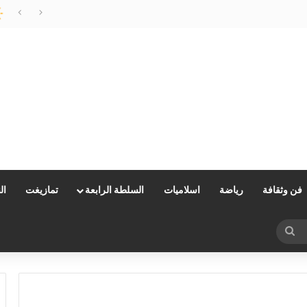
مليلية…وزارة الداخلية توضح
فن وثقافة
رياضة
اسلاميات
السلطة الرابعة
تمازيغت
ال
بحث
عن