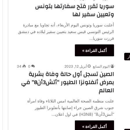
سوريا تقرر فتح سفارتها بتونس
وتعيين سفير لها
أعلنت سوريا وتونس اليوم الأربعاء، أنه تجاوبا مع مبادرة
الرئيس التونسي قيس سعيد بتعيين سفير لبلاده في دمشق
قررت سوريا…
أكمل القراءة »
ر
اليوم السابع
أبريل 12, 2023
0
34
الصين تسجل أول حالة وفاة بشرية
بمرض أنفلونزا الطيور “أتش3أن8” في
العالم
علنت منظمة الصحة العالمية امس الثلاثاء وفاة امرأة
جنوب شرق الصين جراء إصابتها بأنفلونزا الطيور
“أتش3أن8” (H3N8) في اول اعلان…
أكمل القراءة »