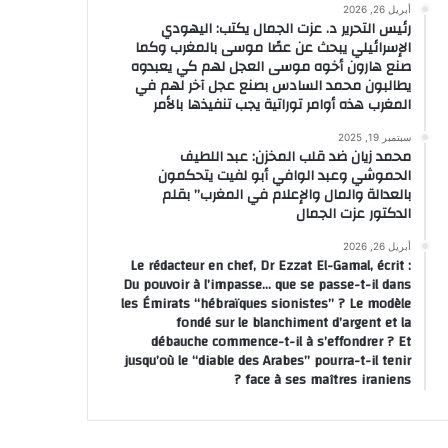
أبريل 26, 2026
رئيس التحرير د. عزت الجمال يكتب: اليهودي
الإسرائيلي يبحث عن عصًا موسى بالمغرب وكما
صنع هارون أخوه موسى العجل لهم كي يعبدوه
يطالبون محمد السادس بصنع عجل آخر لهم في
المغرب هذه أوامر توراتية يجب تنفيذها بالأمر
سبتمبر 19, 2025
محمد زيان ضد قلب المخزن: عبد اللطيف
الحموشي وعبد الوافي أبو لفيت يتحكمون
بالعدالة والمال والإعلام في المغرب” بقلم
الدكتور عزت الجمال
أبريل 26, 2026
Le rédacteur en chef, Dr Ezzat El-Gamal, écrit :
Du pouvoir à l’impasse… que se passe-t-il dans
les Émirats “hébraïques sionistes” ? Le modèle
fondé sur le blanchiment d’argent et la
débauche commence-t-il à s’effondrer ? Et
jusqu’où le “diable des Arabes” pourra-t-il tenir
face à ses maîtres iraniens ?