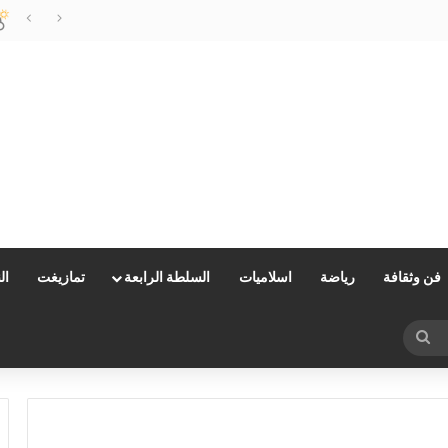
مليلية…وزارة الداخلية توضح
فن وثقافة
رياضة
اسلاميات
السلطة الرابعة
تمازيغت
ال
بحث
عن