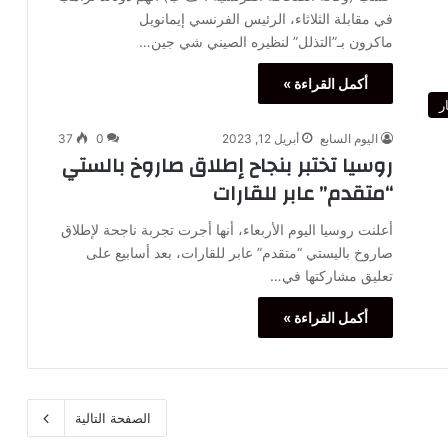
في مقابلة الثلاثاء، الرئيس الفرنسي إيمانويل
ماكرون بـ”التذلل” لنظيره الصيني شي جين…
أكمل القراءة »
ر
اليوم السابع
أبريل 12, 2023
0
37
روسيا تختبر بنجاح إطلاق صاروخ بالستي
“متقدم” عابر للقارات
أعلنت روسيا اليوم الأربعاء، أنها أجرت تجربة ناجحة لإطلاق
صاروخ باليستي “متقدم” عابر للقارات، بعد أسابيع على
تعليق مشاركتها في…
أكمل القراءة »
الصفحة التالية