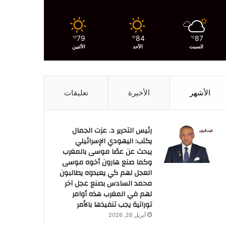
79
84
87
℉
℉
℉
السبت
الأحد
الأثنين
الأشهر
الأخيرة
تعليقات
رئيس التحرير د. عزت الجمال
يكتب: اليهودي الإسرائيلي
يبحث عن عصًا موسى بالمغرب
وكما صنع هارون أخوه موسى
العجل لهم كي يعبدوه يطالبون
محمد السادس بصنع عجل آخر
لهم في المغرب هذه أوامر
توراتية يجب تنفيذها بالأمر
أبريل 26, 2026