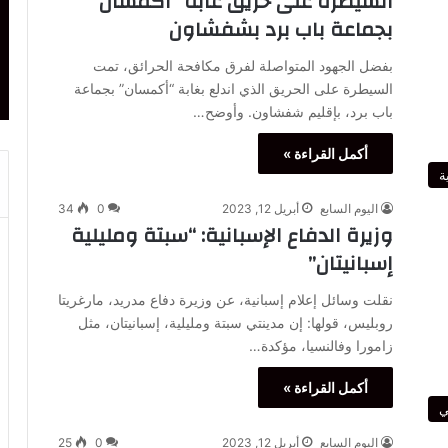
السيطرة على حريق غابة “أكمسان”
بجماعة باب برد بشفشاون
بفضل الجهود المتواصلة لفرق مكافحة الحرائق، تمت
السيطرة على الحريق الذي اندلع بغابة “أكمسان” بجماعة
باب برد، بإقليم شفشاون. وأوضح…
أكمل القراءة »
ة
اليوم السابع
أبريل 12, 2023
0
34
وزيرة الدفاع الإسبانية: “سبتة ومليلية
إسبانيتان”
نقلت وسائل إعلام إسبانية، عن وزيرة دفاع مدريد، مارغريتا
روبليس، قولها: إن مدينتي سبتة ومليلية، إسبانيتان، مثل
زامورا وفالنسيا، مؤكدة…
أكمل القراءة »
ي
اليوم السابع
أبريل 12, 2023
0
25