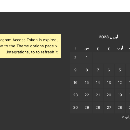
أبريل 2023
tagram Access Token is expired,
o to the Theme options page >
أرب
خ
ج
س
د
Integrations, to to refresh it.
2
1
9
8
7
6
5
16
15
14
13
12
23
22
21
20
19
30
29
28
27
26
ايو »