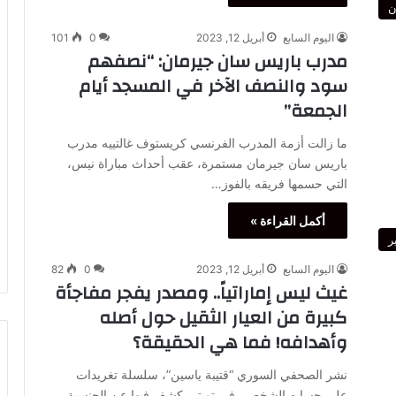
ن
اليوم السابع
أبريل 12, 2023
0
101
مدرب باريس سان جيرمان: “نصفهم
سود والنصف الآخر في المسجد أيام
الجمعة”
ما زالت أزمة المدرب الفرنسي كريستوف غالتييه مدرب
باريس سان جيرمان مستمرة، عقب أحداث مباراة نيس،
التي حسمها فريقه بالفوز…
أكمل القراءة »
ر
اليوم السابع
أبريل 12, 2023
0
82
غيث ليس إماراتياً.. ومصدر يفجر مفاجأة
كبيرة من العيار الثقيل حول أصله
وأهدافه! فما هي الحقيقة؟
نشر الصحفي السوري “قتيبة ياسين”، سلسلة تغريدات
على حسابه الشخصي في تويتر، كشف فيها عن الجنسية