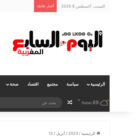
السبت, أغسطس 8 2026
أخبار عاجلة
أحداث معبري سبتة و
الرئيسية
سياسة
مجتمع
اقتصاد
صحة
℉
89
مقال عشوائي
Rabat
الرئيسية
/
2023
/
أبريل
/
12