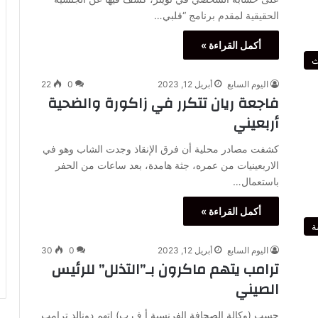
الحقيقية لمقدم برنامج “قلبي…
أكمل القراءة »
ث
اليوم السابع
أبريل 12, 2023
0
22
فاجعة ريان تتكرر في زاكورة والضحية
أربعيني
كشفت مصادر محلية أن فرق الإنقاذ وجدت الشاب وهو في
الاربعينيات من عمره، جثة هامدة، بعد ساعات من الحفر
باستعمال…
أكمل القراءة »
ة
اليوم السابع
أبريل 12, 2023
0
30
ترامب يتهم ماكرون بـ”التذلل” للرئيس
الصيني
حسب (وكالة الصحافة الفرنسية أ ف ب) اتهم دونالد ترامب