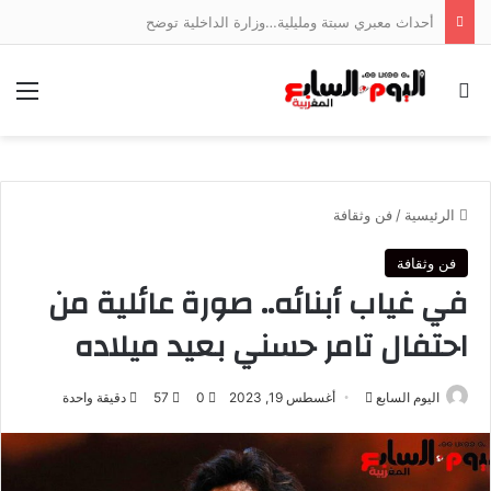
أحداث معبري سبتة ومليلية…وزارة الداخلية توضح
بحث عن
الق
الرئيسية
/
فن وثقافة
فن وثقافة
في غياب أبنائه.. صورة عائلية من
احتفال تامر حسني بعيد ميلاده
أرسل
اليوم السابع
أغسطس 19, 2023
0
57
دقيقة واحدة
بريدا
إلكترونيا