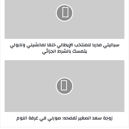
للمنتخب
الإيطالي
خلفا
لمانشيني
ونابولي
يتمسك
بالشرط
سباليتي مدربا للمنتخب الإيطالي خلفا لمانشيني ونابولي
الجزائي
يتمسك بالشرط الجزائي
زوجة
سعد
الصغير
تفضحه:
صورني
في
غرفة
النوم
زوجة سعد الصغير تفضحه: صورني في غرفة النوم