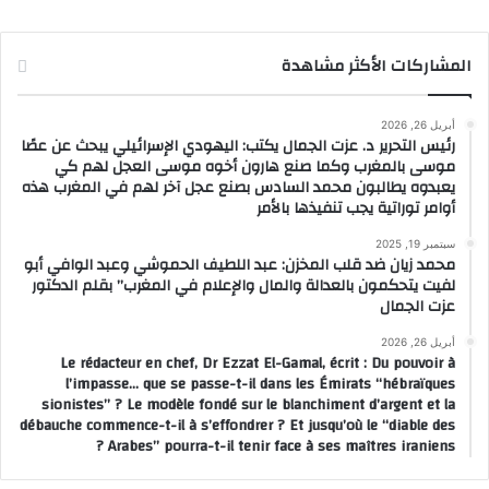
المشاركات الأكثر مشاهدة
أبريل 26, 2026
رئيس التحرير د. عزت الجمال يكتب: اليهودي الإسرائيلي يبحث عن عصًا
موسى بالمغرب وكما صنع هارون أخوه موسى العجل لهم كي
يعبدوه يطالبون محمد السادس بصنع عجل آخر لهم في المغرب هذه
أوامر توراتية يجب تنفيذها بالأمر
سبتمبر 19, 2025
محمد زيان ضد قلب المخزن: عبد اللطيف الحموشي وعبد الوافي أبو
لفيت يتحكمون بالعدالة والمال والإعلام في المغرب” بقلم الدكتور
عزت الجمال
أبريل 26, 2026
Le rédacteur en chef, Dr Ezzat El-Gamal, écrit : Du pouvoir à
l’impasse… que se passe-t-il dans les Émirats “hébraïques
sionistes” ? Le modèle fondé sur le blanchiment d’argent et la
débauche commence-t-il à s’effondrer ? Et jusqu’où le “diable des
Arabes” pourra-t-il tenir face à ses maîtres iraniens ?