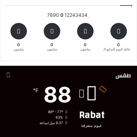
7890
0
12243434
0
0
0
0
عائلة اليوم السابع المغربية
متابعون
متابعون
متابعون
طقس
88
℉
Rabat
88º - 77º
63%
9.37 ميل/ساعة
غيوم متفرقة