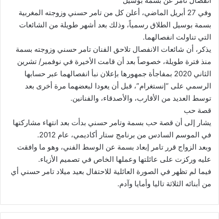
انفصال تامر عن بسمة بوسيل
وفي 27 أبريل الماضي، أعلن كل من تامر حسني وزوجته المغربية
بسمة بوسيل الطلاق رسمياً، وذلك بعد أشهر طويلة من الشائعات
التي تناولت انفصالهما.
يذكر، أن شائعات الانفصال تلاحق الفنان تامر حسني وزوجته بسمة
منذ فترة طويلة، خصوصاً بعد أن قامت الأخيرة في نوفمبر/ تشرين
الثاني 2020 بمفاجأة جمهورها بإعلان نبأ انفصالهما عبر حسابها
الرسمي على “إنستغرام”، قبل أن يعودا لبعضهما مرة أخرى بعد
توسط العديد من الأقارب، والأصدقاء، والفنانين.
قصة حب
يشار إلى أن قصة حب بسمة وتامر حسني بدأت بعد انتهاء مشاركتها
في الموسم السادس من برنامج ستار أكاديمي، عام 2012.
وبعد الزواج قرر تامر إبعاد بسمة عن الوسط الفني، وهو ما وافقت
عليه وركزت على عائلتها وعملها الخاص في تصميم الأزياء.
فيما لم تظهر في الصورة العائلية للاحتفال بعيد ميلاد تامر حسني أي
من أبنائه الثلاثة تاليا وأمايا وآدم.