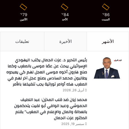
79
84
86
℉
℉
℉
السبت
الأحد
الأثنين
الأشهر
الأخيرة
تعليقات
رئيس التحرير د. عزت الجمال يكتب: اليهودي
الإسرائيلي يبحث عن عصًا موسى بالمغرب وكما
صنع هارون أخوه موسى العجل لهم كي يعبدوه
يطالبون محمد السادس بصنع عجل آخر لهم في
المغرب هذه أوامر توراتية يجب تنفيذها بالأمر
أبريل 26, 2026
محمد زيان ضد قلب المخزن: عبد اللطيف
الحموشي وعبد الوافي أبو لفيت يتحكمون
بالعدالة والمال والإعلام في المغرب” بقلم
الدكتور عزت الجمال
سبتمبر 19, 2025