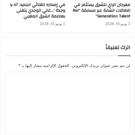
مهرجان الراي للشرق يستثمر في
في إصداره الغنائي الجديد: ‘آه يا
الطاقات الشابة عبر مسابقة “Rai
وجدة ‘…غاني الوجدي يتغنى
Generation Talent”
بعاصمة الشرق المغربي
يونيو 16, 2026
يونيو 10, 2026
اترك تعليقاً
لن يتم نشر عنوان بريدك الإلكتروني.
الحقول الإلزامية مشار إليها بـ
*
ا
ل
ت
ع
ل
ي
ق