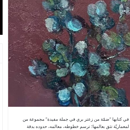
م في كتابها “ضمّة من زعتر بري في جملة مفيدة” مجموعة من
ة لمعماريّة تثق بعالمها؛ ترسم خطوطه، معالمه، حدوده بدقة