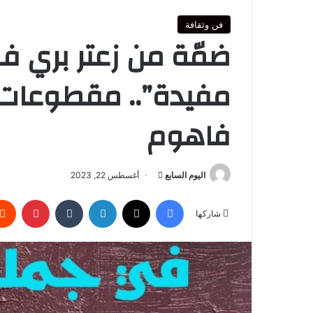
فن وثقافة
ضمّة من زعتر بري ف
مفيدة”.. مقطوعات ن
فاهوم
أرسل
اليوم السابع
أغسطس 22, 2023
بريدا
فيسبوك
‫X
لينكدإن
بينتير
إلكترونيا
شاركها