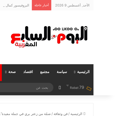
الأحد, أغسطس 9 2026
أخبار عاجلة
الرئيسية
سياسة
مجتمع
اقتصاد
صحة
℉
79
مقال عشوائي
Rabat
الرئيسية
/
فن وثقافة
/
ضمّة من زعتر بري في جملة مفيدة”.