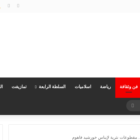
البروفيسور كمال كلوج…العقل الأكاديمي الذي فكك شفرة اقتصاد الخدمات وجسر الهوة بين ضفتي المتوسط
فن وثقافة
رياضة
اسلاميات
السلطة الرابعة
تمازيغت
ال
بحث
عن
. مقطوعات نثرية لإيناس خورشيد فاهوم