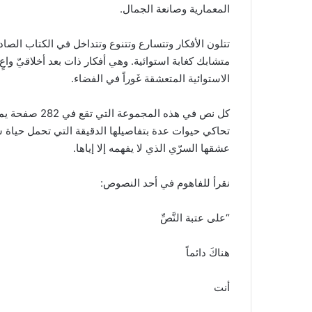
المعمارية وصانعة الجمال.
تتلون الأفكار وتتسارع وتتنوع وتتداخل في الكتاب الصا
متشابك كغابة استوائية. وهي أفكار ذات بعد أخلاقيّ واع
الاستوائية المتعشقة غَوراً في الفضاء.
كل نص في هذه ا
تحاكي حيوات عدة بتفاصيلها الدقيقة التي تحمل حياة شرع
عشقها السرّي الذي لا يفهمه إلا إياها.
نقرأ للفاهوم في أحد النصوص:
“على عتبة النَّصِّ
هناكَ دائماً
أنت