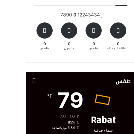
7890
0
12243434
0
0
0
0
عائلة اليوم السابع المغربية
متابعون
متابعون
متابعون
طقس
79
℉
Rabat
85º - 76º
85%
5.84 ميل/ساعة
سماء صافية