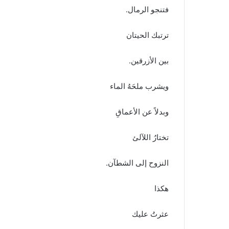
فتنجو الرمال.
ترتبك الحيتان
بين الأزرقين.
ويشرب ملحَهُ الماء
وبدلاً عن الأعماقِ
تختارُ اللآلئ
النزوح إلى الشطآن.
هكذا
عثرتُ عليك