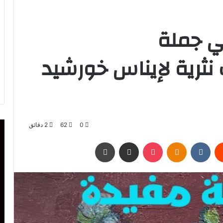
ي جملة
ثرية لإيناس خورشيد
0
62
2 دقائق
يست
Odnoklassniki
‫Pocket
مشاركة عبر البريد
طباعة