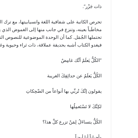
ذات جَزْر”.
تحرص الكاتبة على شفافية اللغة وانسيابيتها، مع ترك ا
مخاطَباً بعينه، وتنزع في جانب منها إلى الغموض الذي
تحتملها الجُمَل. كما أن الوحدة الموضوعية للنصوص الت
فيغدو الكتاب أشبه بحديقة عملاقة، ذات ثراء وحيوية وغاي
“الكُلُّ يَعلَمُ أنَّك غامِضٌ
الكُلُّ يَعلَمُ عن حدائِقِكَ الغريبة
يقولون إنَّكَ تُربِّي بها أنواعاً من الضّحِكاتِ
لكِنَّكَ لا تَسْتَعمِلُها
الكُلُّ يتساءَلُ لِمَنْ تزرع كلَّ هذا؟
وأحياناً أنا أيضاً.