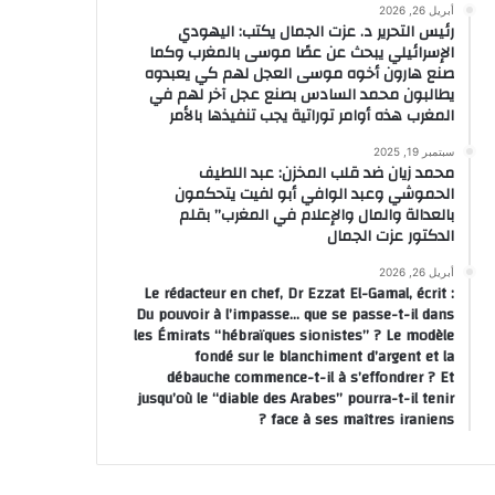
أبريل 26, 2026
رئيس التحرير د. عزت الجمال يكتب: اليهودي
الإسرائيلي يبحث عن عصًا موسى بالمغرب وكما
صنع هارون أخوه موسى العجل لهم كي يعبدوه
يطالبون محمد السادس بصنع عجل آخر لهم في
المغرب هذه أوامر توراتية يجب تنفيذها بالأمر
سبتمبر 19, 2025
محمد زيان ضد قلب المخزن: عبد اللطيف
الحموشي وعبد الوافي أبو لفيت يتحكمون
بالعدالة والمال والإعلام في المغرب” بقلم
الدكتور عزت الجمال
أبريل 26, 2026
Le rédacteur en chef, Dr Ezzat El-Gamal, écrit :
Du pouvoir à l’impasse… que se passe-t-il dans
les Émirats “hébraïques sionistes” ? Le modèle
fondé sur le blanchiment d’argent et la
débauche commence-t-il à s’effondrer ? Et
jusqu’où le “diable des Arabes” pourra-t-il tenir
face à ses maîtres iraniens ?