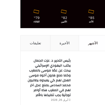
79
82
85
℉
℉
℉
الأحد
الأثنين
الثلاثاء
الأشهر
الأخيرة
تعليقات
رئيس التحرير د. عزت الجمال
يكتب: اليهودي الإسرائيلي
يبحث عن عصًا موسى بالمغرب
وكما صنع هارون أخوه موسى
العجل لهم كي يعبدوه يطالبون
محمد السادس بصنع عجل آخر
لهم في المغرب هذه أوامر
توراتية يجب تنفيذها بالأمر
أبريل 26, 2026