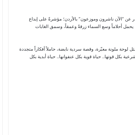
در عن “الآن ناشرون وموزعون” بالأردن؛ مؤشرةً على إبداع
ٍ يحمل أحلاماً وسع السماء زرقةً وعمقاً، وسمق الغابات
لمجموعة التي تقع في 282 صفحة يمثل لوحة ملونة معبّرة، وقصة سردية نابضة، حاملاً أفكاراً متجددة
ية بكل قوتها.. حياة قوية بكل عنفوانها.. حياة أبدية بكل