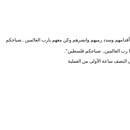
ت أقدامهم وسدد رميهم وانصرهم وكن معهم يارب العالمين ..صباحكم
ا رب العالمين.. صباحكم فلسطين”.