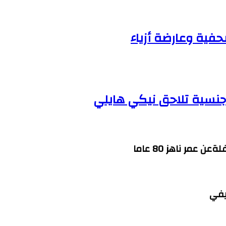
صحفية وعارضة أزياء
جنسية تلاحق نيكي هايلي
عمر ناهز 80 عاما
يفي