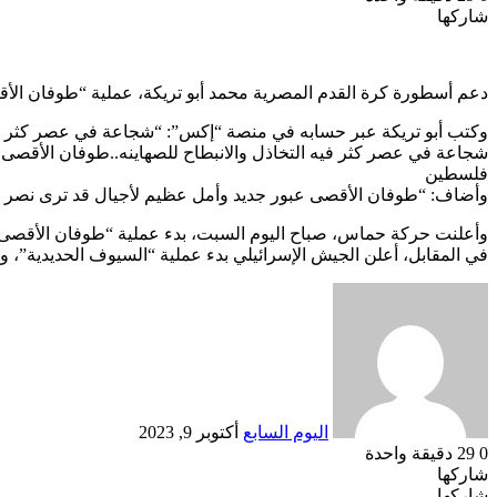
شاركها
Odnoklassniki
‫Pocket
‫X
طباعة
لينكدإن
فيسبوك
مشاركة
بينتيريست
عبر
البريد
دعم أسطورة كرة القدم المصرية محمد أبو تريكة، عملية “طوفان الأ
وكتب أبو تريكة عبر حسابه في منصة “إكس”: “شجاعة في عصر كثر فيه 
شجاعة في عصر كثر فيه التخاذل والانبطاح للصهاينه..طوفان الأقصى 
فلسطين
وأضاف: “طوفان الأقصى عبور جديد وأمل عظيم لأجيال قد ترى نصر أم
وأعلنت حركة حماس، صباح اليوم السبت، بدء عملية “طوفان الأقصى”، وإطلاق قرابة 5 آلاف صاروخ من القطاع باتجاه الداخل الإسرائيلي ف
في المقابل، أعلن الجيش الإسرائيلي بدء عملية “السيوف الحديدية”، 
أرسل
بريدا
إلكترونيا
اليوم السابع
أكتوبر 9, 2023
0
29
دقيقة واحدة
شاركها
Odnoklassniki
‫Pocket
‫X
طباعة
لينكدإن
فيسبوك
مشاركة
بينتيريست
شاركها