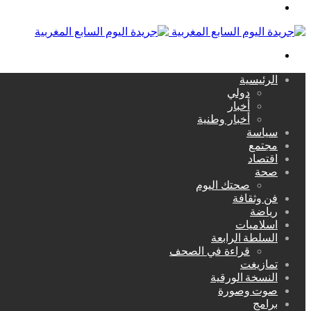
القائمة
بحث
عن
الرئيسية
دولي
أخبار
أخبار وطنية
سياسة
مجتمع
اقتصاد
صحة
صحتك اليوم
فن وثقافة
رياضة
اسلاميات
السلطة الرابعة
قراءة في الصحف
تمازيغت
النسخة الورقية
صوت وصورة
برامج