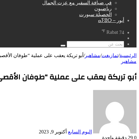
في ضيافة السفير مع عزت الجمال
رياضيون
الحصيلة سبورت
أيور – ⴰⵢⵓⵔ
℉
Rabat
74
مقال
عشوائي
بحث
عن
الرئيسية
/
تمازيغت
/
مشاهير
/
أبو تريكة يعقب على عملية “طوفان الأقص
مشاهير
أبو تريكة يعقب على عملية “طوفان الأقص
أرسل
بريدا
إلكترونيا
اليوم السابع
أكتوبر 9, 2023
0
29
دقيقة واحدة