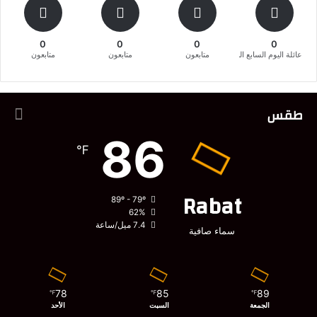
0
0
0
0
عائلة اليوم السابع المغربية
متابعون
متابعون
متابعون
طقس
86
℉
Rabat
89º - 79º
62%
7.4 ميل/ساعة
سماء صافية
78
85
89
℉
℉
℉
الجمعة
السبت
الأحد