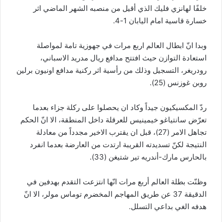
خلفًا لهانزي فليك الذي أقيل من منصبه الشهر الماضي اثر
خسارة قاسية امام اليابان 1-4.
وبدا انّ ابطال العالم اربع مرات في جهوزية تامة لمواصلة
استعادة التوازن حيث افتتح مدافع ريال مدريد الاسباني،
رودريغر، التسجيل وذلك من رأسية اثر ركنية مدافع اونيون برلين
روبن غوزنس (25).
ردّ المكسيكيون جيداً وكاد ان يحصلوا على ركلة جزاء بعدما
تعرّض سانتياغو خيمينيس للعرقلة داخل المنطقة، الا انّ الحكم
تجاهل الامر (27)، قبل ان يقترب الاخير مجدداً من معادلة
النتيجة لكنّ تسديدته القريبة ارتدت من العارضة بعدما انفرد
بالحارس مارك-أندريه تير شتيغن (33).
وظنّت بطلة العالم أربع مرات انّها انتزعت التقدم بهدفين في
الدقيقة 37 عن طريق المهاجم المخضرم توماس مولر، الا انّ
هدفه الغي بداعي التسلل.