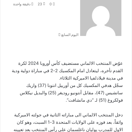
بريدا
0
23
دقيقة واحدة
إلكترونيا
اليوم السابع
عوّض المنتخب الالماني مستضيف كأس أوروبا 2024 لكرة
القدم تأخره، ليتعادل امام المكسيك 2-2 في مباراة دولية ودية
في مدينة فيلادلفيا الاميركية الثلاثاء.
سجّل هدفي المكسيك كل من أورييل انتونا (37) واريك
سانشيس (47)، مقابل أنتونيو روديغر (25) والبديل نيكلاس
فولكروغ (51) لـ “دي مانشافت”.
دخل المنتخب الالماني الى مباراته الثانية في جولته الاميركية
واثقاً، بعد فوزه على الولايات المتحدة 3-1 السبت، وهو كان
الاول للمدرب يوليان ناغلسمان على رأس المنتخب بعد تعيينه