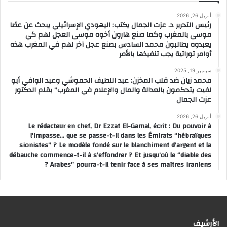
أبريل 26, 2026
رئيس التحرير د. عزت الجمال يكتب: اليهودي الإسرائيلي يبحث عن عصًا
موسى بالمغرب وكما صنع هارون أخوه موسى العجل لهم كي
يعبدوه يطالبون محمد السادس بصنع عجل آخر لهم في المغرب هذه
أوامر توراتية يجب تنفيذها بالأمر
سبتمبر 19, 2025
محمد زيان ضد قلب المخزن: عبد اللطيف الحموشي وعبد الوافي أبو
لفيت يتحكمون بالعدالة والمال والإعلام في المغرب” بقلم الدكتور
عزت الجمال
أبريل 26, 2026
Le rédacteur en chef, Dr Ezzat El-Gamal, écrit : Du pouvoir à
l’impasse… que se passe-t-il dans les Émirats “hébraïques
sionistes” ? Le modèle fondé sur le blanchiment d’argent et la
débauche commence-t-il à s’effondrer ? Et jusqu’où le “diable des
Arabes” pourra-t-il tenir face à ses maîtres iraniens ?
الأرشيف