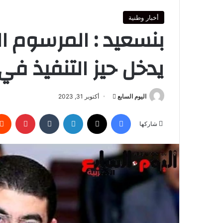
أخبار وطنية
بنسعيد : المرسوم ا
يدخل حيز التنفيذ في 
أرسل
اليوم السابع
أكتوبر 31, 2023
بريدا
فيسبوك
‫X
لينكدإن
بينتير
إلكترونيا
شاركها