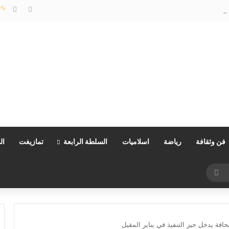
مليلية…وزارة الداخلية توضح
فن وثقافة
رياضة
اسلاميات
السلطة الرابعة
تمازيغت
ال
بحث
عن
افة يدخل حيز التنفيذ في يناير المقبل