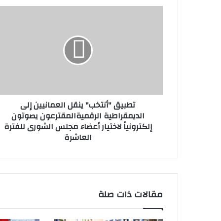
تطبيق
"أنتخب"
ينقل
العمانيين
إلى
الديمقراطية
الرقميةالمقترعون
يصوتون
إلكترونياً
تطبيق "أنتخب" ينقل العمانيين إلى
لاختيار
الديمقراطية الرقميةالمقترعون يصوتون
أعضاء
إلكترونياً لاختيار أعضاء مجلس الشورى للفترة
مجلس
العاشرة
الشورى
للفترة
العاشرة
مقالات ذات صلة