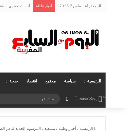
الجمعة, أغسطس 7 2026
أخبار عاجلة
أحداث معبري سبتة و
الرئيسية
سياسة
مجتمع
اقتصاد
صحة
℉
85
مقال عشوائي
Rabat
الرئيسية
/
أخبار وطنية
/
بنسعيد : المرسوم الجديد لدعم الصح