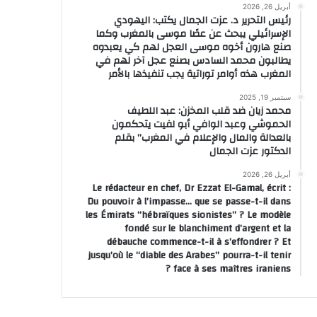
أبريل 26, 2026
رئيس التحرير د. عزت الجمال يكتب: اليهودي
الإسرائيلي يبحث عن عصًا موسى بالمغرب وكما
صنع هارون أخوه موسى العجل لهم كي يعبدوه
يطالبون محمد السادس بصنع عجل آخر لهم في
المغرب هذه أوامر توراتية يجب تنفيذها بالأمر
سبتمبر 19, 2025
محمد زيان ضد قلب المخزن: عبد اللطيف
الحموشي وعبد الوافي أبو لفيت يتحكمون
بالعدالة والمال والإعلام في المغرب” بقلم
الدكتور عزت الجمال
ال
أبريل 26, 2026
Le rédacteur en chef, Dr Ezzat El-Gamal, écrit :
 تشريعيات الحسيمة
Du pouvoir à l’impasse… que se passe-t-il dans
les Émirats “hébraïques sionistes” ? Le modèle
fondé sur le blanchiment d’argent et la
débauche commence-t-il à s’effondrer ? Et
jusqu’où le “diable des Arabes” pourra-t-il tenir
face à ses maîtres iraniens ?
منذ 5 أيام
منذ 5 أيام
منذ 6 أيام
عيد العرش …أمير المؤمنين جلالة الملك يترأس حفل الولاء بالقصر الملكي بتطوان
حرفيو جرسيف يشيدون بدعم عامل الإقليم لإنجاح مشروع “حي التنشيط الاقتصادي”