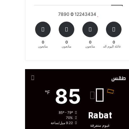
7890
0
12243434
0
0
0
0
عائلة اليوم السابع المغربية
متابعون
متابعون
متابعون
طقس
85
℉
Rabat
85º - 79º
70%
9.22 ميل/ساعة
غيوم متفرقة