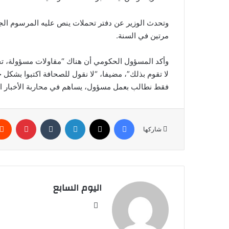
وتحدث الوزير عن دفتر تحملات ينص عليه المرسوم الجدي
مرتين في السنة.
وأكد المسؤول الحكومي أن هناك “مقاولات مسؤولة، تج
لا تقوم بذلك”، مضيفا، “لا نقول للصحافة اكتبوا بشكل ج
فقط نطالب بعمل مسؤول، يساهم في محاربة الأخبار ال
فيسبوك
‫X
لينكدإن
بينتير
شاركها
اليوم السابع
موقع
الويب