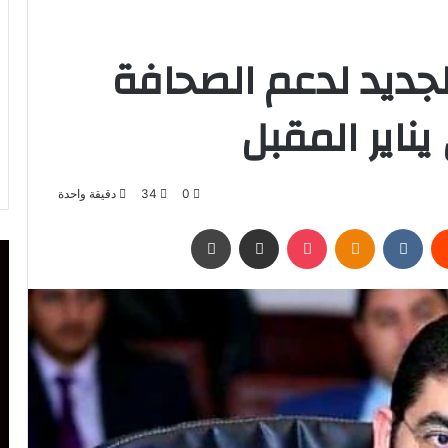
لجديد لدعم الصحافة
يناير المقبل
0
34
دقيقة واحدة
يست
Odnoklassniki
‫Pocket
مشاركة عبر البريد
طباعة