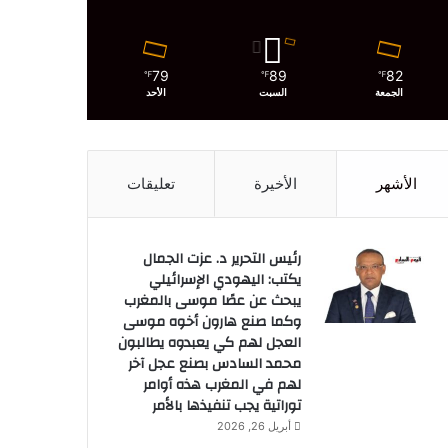
79
89
82
℉
℉
℉
الجمعة
السبت
الأحد
الأشهر
الأخيرة
تعليقات
رئيس التحرير د. عزت الجمال
يكتب: اليهودي الإسرائيلي
يبحث عن عصًا موسى بالمغرب
وكما صنع هارون أخوه موسى
العجل لهم كي يعبدوه يطالبون
محمد السادس بصنع عجل آخر
لهم في المغرب هذه أوامر
توراتية يجب تنفيذها بالأمر
أبريل 26, 2026