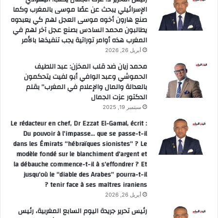
الإسرائيلي يبحث عن عصًا موسى بالمغرب وكما
صنع هارون أخوه موسى العجل لهم كي يعبدوه
يطالبون محمد السادس بصنع عجل آخر لهم في
المغرب هذه أوامر توراتية يجب تنفيذها بالأمر
أبريل 26, 2026
محمد زيان ضد قلب المخزن: عبد اللطيف
الحموشي وعبد الوافي أبو لفيت يتحكمون
بالعدالة والمال والإعلام في المغرب” بقلم
الدكتور عزت الجمال
سبتمبر 19, 2025
Le rédacteur en chef, Dr Ezzat El-Gamal, écrit :
Du pouvoir à l’impasse… que se passe-t-il
dans les Émirats “hébraïques sionistes” ? Le
modèle fondé sur le blanchiment d’argent et
la débauche commence-t-il à s’effondrer ? Et
jusqu’où le “diable des Arabes” pourra-t-il
tenir face à ses maîtres iraniens ?
أبريل 26, 2026
رئيس تحرير جريدة اليوم السابع المغربية، رئيس