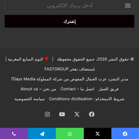
أدخل
بريدك
الإلكتروني
© حقوق النشر 2026، جميع الحقوق محفوظة |
اليوم السابع المغربية
|
مُستضاف بفخر
FASTGROUP
مدير النشرد عزت الجمال المفوض من شركة المملوكة 7Days Media
فريق العمل
اتصل بنا – Contact
من نحن – About us
شروط الاستخدام- Conditions d’utilisation
سياسة الخصوصية
فيسبوك
‫X
‫YouTube
انستقرام