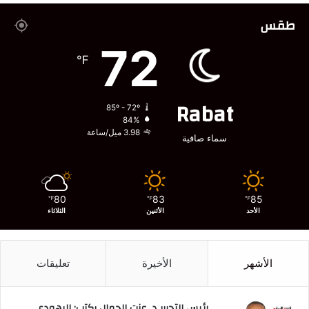
طقس
72
℉
Rabat
85º - 72º
84%
3.98 ميل/ساعة
سماء صافية
80
83
85
℉
℉
℉
الأحد
الأثنين
الثلاثاء
الأشهر
الأخيرة
تعليقات
رئيس التحرير د. عزت الجمال يكتب: اليهودي