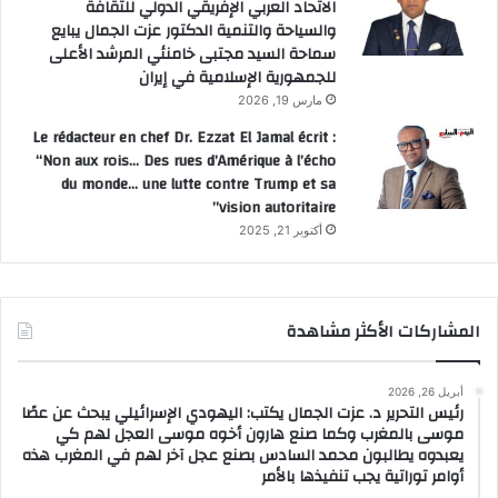
الاتحاد العربي الإفريقي الدولي للثقافة
والسياحة والتنمية الدكتور عزت الجمال يبايع
سماحة السيد مجتبى خامنئي المرشد الأعلى
للجمهورية الإسلامية في إيران
مارس 19, 2026
Le rédacteur en chef Dr. Ezzat El Jamal écrit :
“Non aux rois… Des rues d’Amérique à l’écho
du monde… une lutte contre Trump et sa
vision autoritaire”
أكتوبر 21, 2025
المشاركات الأكثر مشاهدة
أبريل 26, 2026
رئيس التحرير د. عزت الجمال يكتب: اليهودي الإسرائيلي يبحث عن عصًا
موسى بالمغرب وكما صنع هارون أخوه موسى العجل لهم كي
يعبدوه يطالبون محمد السادس بصنع عجل آخر لهم في المغرب هذه
أوامر توراتية يجب تنفيذها بالأمر