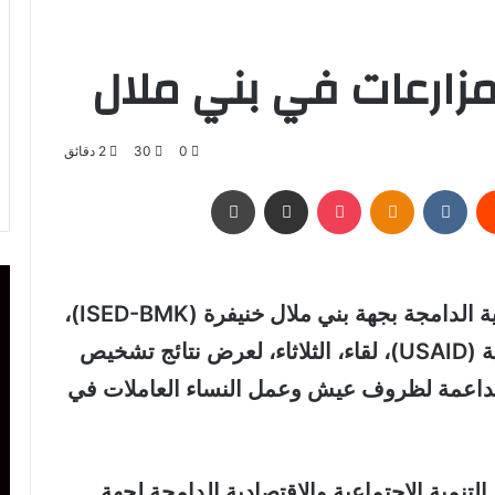
زارعات في بني ملال
0
30
2 دقائق
يست
Odnoklassniki
‫Pocket
مشاركة عبر البريد
طباعة
نظم مشروع التنمية الاجتماعية والاقتصادية الدامجة بجهة بني ملال خنيفرة (ISED-BMK)،
الممول من طرف الوكالة الأمريكية للتنمية (USAID)، لقاء، الثلاثاء، لعرض نتائج تشخيص
الداعمة لظروف عيش وعمل النساء العاملات في
تنمية الاجتماعية والاقتصادية الدامجة لجهة