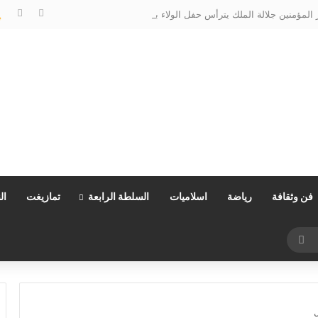
المؤمنين جلالة الملك يترأس حفل الولاء بالقصر الملكي بتطوان
فن وثقافة
رياضة
اسلاميات
السلطة الرابعة
تمازيغت
ال
بحث
عن