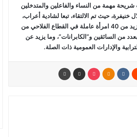
 شريحة مهمة من النساء والفاعلين والمتدخلين
 خنيفرة، حيث تم الالتقاء، تبعا لشادية أعراب،
باحثة بالمركز الوطني للأبحاث العلمية، بأزيد من 40 امرأة عاملة في القطاع الفلاحي من
دد من السائقين و”الكابرانات”، وما يزيد عن
يست
Odnoklassniki
‫Pocket
مشاركة عبر البريد
طباعة