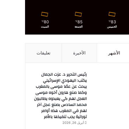
80
85
83
℉
℉
℉
الخميس
الجمعة
السبت
الأشهر
الأخيرة
تعليقات
رئيس التحرير د. عزت الجمال
يكتب: اليهودي الإسرائيلي
يبحث عن عصًا موسى بالمغرب
وكما صنع هارون أخوه موسى
العجل لهم كي يعبدوه يطالبون
محمد السادس بصنع عجل آخر
لهم في المغرب هذه أوامر
توراتية يجب تنفيذها بالأمر
أبريل 26, 2026