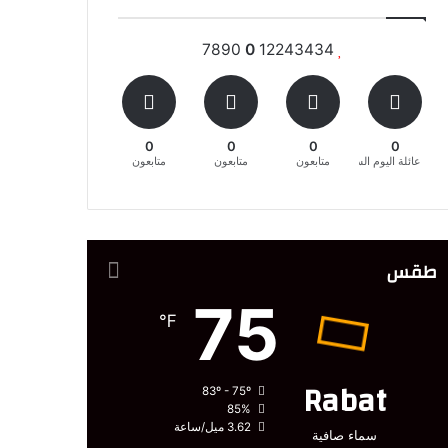
7890
0
12243434
0
0
0
0
عائلة اليوم السابع المغربية
متابعون
متابعون
متابعون
طقس
75
℉
Rabat
83º - 75º
85%
3.62 ميل/ساعة
سماء صافية