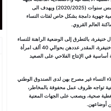
بني ملال خنيفرة، الذي يمتد على مدى خمس سنوات (2020/2025) ويهدف الى
مية جهوية دامجة بشكل خاص لفئات النساء
نة العالم القروي.
ل خنيفرة، بالتطرق إلى الوضعية الراهنة للنساء
العاملات بالقطاع الفلاحي بجهة بني ملال خنيفرة، المقدر عددهن بحوالي 40 ألف امرأة
أساسية في الإنتاج الفلاحي على الصعيد
لاء النساء غير مصرح بهن لدى الصندوق الوطني
فية تواجه ظروف عمل محفوفة بالمخاطر،
 تغطية صحية، ويصعب على الجهات المعنية
ين أوضاعهن.