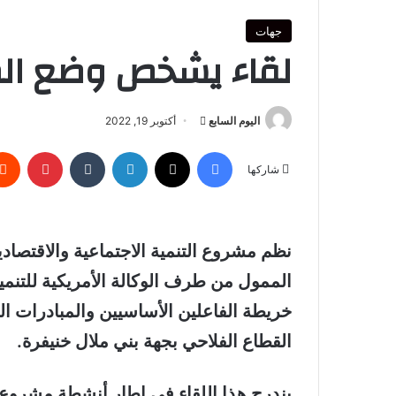
جهات
لقاء يشخص وضع الم
أرسل
اليوم السابع
أكتوبر 19, 2022
بريدا
فيسبوك
‫X
لينكدإن
بينتير
إلكترونيا
شاركها
خريطة الفاعلين الأساسيين والمبادرات 
القطاع الفلاحي بجهة بني ملال خنيفرة.
يندرج هذا اللقاء في إطار أنشطة مشروع ال