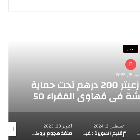
رأ التالي
أخبار
سبتمبر 2, 2025
حملة ضد البناء الع
202
أكتوبر 23, 2023
أكتوبر 11, 2023
“إقليم الصويرة : غياب أعضاء المجلس الجماعي الحنشان يحرم جمعيات المجتمع المدني من الدعم العمومي”
منفذ هجوم بروكسل فر من سجن تونسي في 2011…خطأ فادح” وراء عدم اعتقاله قبل أشهر ودفع وزير العدل البلجيكي إلى الاستقالة
لماذا قتلت “الممرضة الشريرة” سبعة أطفال حديثي الولادة؟