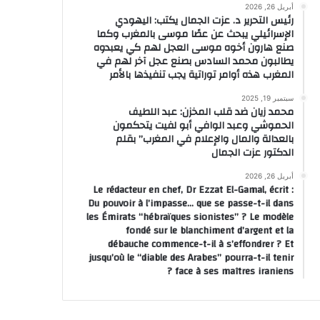
أبريل 26, 2026
رئيس التحرير د. عزت الجمال يكتب: اليهودي
الإسرائيلي يبحث عن عصًا موسى بالمغرب وكما
صنع هارون أخوه موسى العجل لهم كي يعبدوه
يطالبون محمد السادس بصنع عجل آخر لهم في
المغرب هذه أوامر توراتية يجب تنفيذها بالأمر
سبتمبر 19, 2025
محمد زيان ضد قلب المخزن: عبد اللطيف
الحموشي وعبد الوافي أبو لفيت يتحكمون
بالعدالة والمال والإعلام في المغرب” بقلم
الدكتور عزت الجمال
أبريل 26, 2026
Le rédacteur en chef, Dr Ezzat El-Gamal, écrit :
Du pouvoir à l’impasse… que se passe-t-il dans
les Émirats “hébraïques sionistes” ? Le modèle
fondé sur le blanchiment d’argent et la
débauche commence-t-il à s’effondrer ? Et
jusqu’où le “diable des Arabes” pourra-t-il tenir
face à ses maîtres iraniens ?