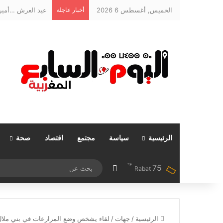
الخميس, أغسطس 6 2026
أخبار عاجلة
عيد العرش …أمير 
الرئيسية
سياسة
مجتمع
اقتصاد
صحة
℉
75
مقال عشوائي
Rabat
الرئيسية
/
جهات
/
لقاء يشخص وضع المزارعات في بني ملال