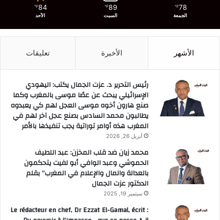
84
89
78
℉
℉
℉
الجمعة
السبت
الأحد
الأشهر
الأخيرة
تعليقات
رئيس التحرير د. عزت الجمال يكتب: اليهودي
الإسرائيلي يبحث عن عصًا موسى بالمغرب وكما
صنع هارون أخوه موسى العجل لهم كي يعبدوه
يطالبون محمد السادس بصنع عجل آخر لهم في
المغرب هذه أوامر توراتية يجب تنفيذها بالأمر
أبريل 26, 2026
محمد زيان ضد قلب المخزن: عبد اللطيف
الحموشي وعبد الوافي أبو لفيت يتحكمون
بالعدالة والمال والإعلام في المغرب” بقلم
الدكتور عزت الجمال
سبتمبر 19, 2025
Le rédacteur en chef, Dr Ezzat El-Gamal, écrit :