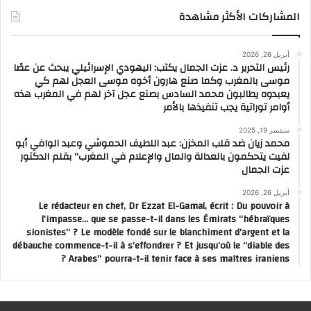
المشاركات الأكثر مشاهدة
أبريل 26, 2026
رئيس التحرير د. عزت الجمال يكتب: اليهودي الإسرائيلي يبحث عن عصًا
موسى بالمغرب وكما صنع هارون أخوه موسى العجل لهم كي
يعبدوه يطالبون محمد السادس بصنع عجل آخر لهم في المغرب هذه
أوامر توراتية يجب تنفيذها بالأمر
سبتمبر 19, 2025
محمد زيان ضد قلب المخزن: عبد اللطيف الحموشي وعبد الوافي أبو
لفيت يتحكمون بالعدالة والمال والإعلام في المغرب” بقلم الدكتور
عزت الجمال
أبريل 26, 2026
Le rédacteur en chef, Dr Ezzat El-Gamal, écrit : Du pouvoir à
l’impasse… que se passe-t-il dans les Émirats “hébraïques
sionistes” ? Le modèle fondé sur le blanchiment d’argent et la
débauche commence-t-il à s’effondrer ? Et jusqu’où le “diable des
Arabes” pourra-t-il tenir face à ses maîtres iraniens ?