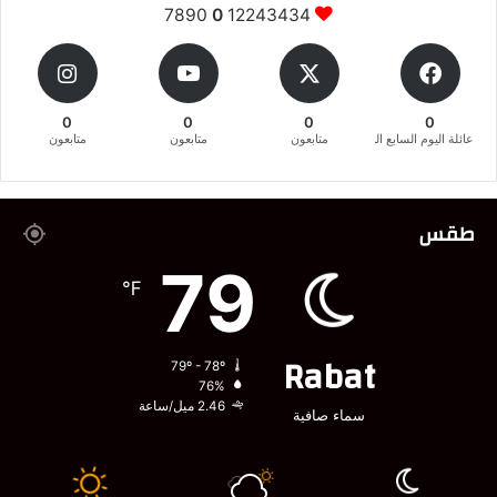
7890
0
12243434
0
0
0
0
عائلة اليوم السابع المغربية
متابعون
متابعون
متابعون
طقس
79
℉
Rabat
79º - 78º
76%
2.46 ميل/ساعة
سماء صافية