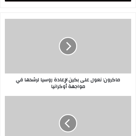
ماكرون:
نعول
على
بكين
لإعادة
روسيا
لرشدها
في
مواجهة
ماكرون: نعول على بكين لإعادة روسيا لرشدها في
أوكرانيا
مواجهة أوكرانيا
في
موكب
جنائزي
مهيب
..الأمير
مولاي