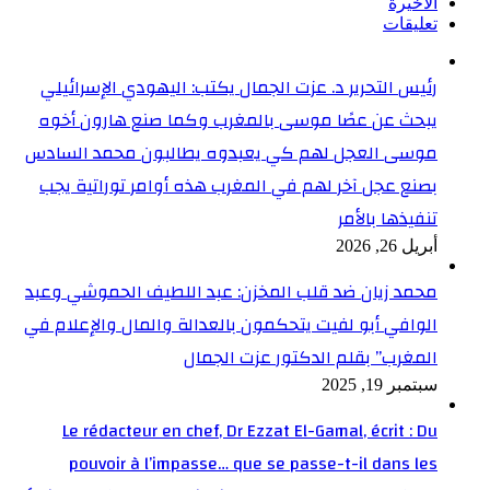
الأخيرة
تعليقات
رئيس التحرير د. عزت الجمال يكتب: اليهودي الإسرائيلي
يبحث عن عصًا موسى بالمغرب وكما صنع هارون أخوه
موسى العجل لهم كي يعبدوه يطالبون محمد السادس
بصنع عجل آخر لهم في المغرب هذه أوامر توراتية يجب
تنفيذها بالأمر
أبريل 26, 2026
محمد زيان ضد قلب المخزن: عبد اللطيف الحموشي وعبد
الوافي أبو لفيت يتحكمون بالعدالة والمال والإعلام في
المغرب” بقلم الدكتور عزت الجمال
سبتمبر 19, 2025
Le rédacteur en chef, Dr Ezzat El-Gamal, écrit : Du
pouvoir à l’impasse… que se passe-t-il dans les