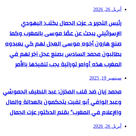
أبريل 26, 2026
رئيس التحرير د. عزت الجمال يكتب: اليهودي
الإسرائيلي يبحث عن عصًا موسى بالمغرب وكما
صنع هارون أخوه موسى العجل لهم كي يعبدوه
يطالبون محمد السادس بصنع عجل آخر لهم في
المغرب هذه أوامر توراتية يجب تنفيذها بالأمر
سبتمبر 19, 2025
محمد زيان ضد قلب المخزن: عبد اللطيف الحموشي
وعبد الوافي أبو لفيت يتحكمون بالعدالة والمال
والإعلام في المغرب” بقلم الدكتور عزت الجمال
أبريل 26, 2026