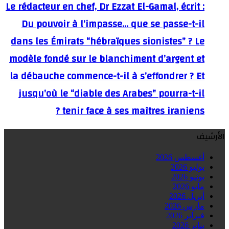
Le rédacteur en chef, Dr Ezzat El-Gamal, écrit :
Du pouvoir à l’impasse… que se passe-t-il
dans les Émirats “hébraïques sionistes” ? Le
modèle fondé sur le blanchiment d’argent et
la débauche commence-t-il à s’effondrer ? Et
jusqu’où le “diable des Arabes” pourra-t-il
tenir face à ses maîtres iraniens ?
الأرشيف
أغسطس 2026
يوليو 2026
يونيو 2026
مايو 2026
أبريل 2026
مارس 2026
فبراير 2026
يناير 2026