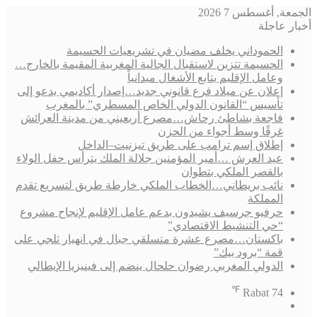
الجمعة, أغسطس 7 2026
أخبار عاجلة
الحموداني يخلف مضيان في تشريعيات الحسيمة
الحسيمة تتزين لاستقبال الجالية المغربية المقيمة بالخارج…
وعامل الإقليم يتابع الأشغال ميدانياً
إعلان عن ميلاد فرع قانوني جديد…إصدار أكاديمي يدعو إلى
تأسيس “القانون الدولي الخاص المسطري” بالمغرب
فاجعة بشاطئ رحاش…مصرع أربعيني من مدينة العرائش
غرقًا وسط أجواء من الحزن
إطلاق إسم ترامب على طريق تيزنيت–الداخل
عيد العرش …أمير المؤمنين جلالة الملك يترأس حفل الولاء
بالقصر الملكي بتطوان
نائب بريطاني…الخطاب الملكي خارطة طريق لتسريع تقدم
المملكة
حرفيو جرسيف يشيدون بدعم عامل الإقليم لإنجاح مشروع
“حي التنشيط الاقتصادي”
باكستان…مصرع عشرة متسلقي جبال في انهيار ثلجي على
قمة “برود بيك”
الدولي المغربي رضوان حلحال ينضم إلى فينيزيا الإيطالي
℉
Rabat
74
فيسبوك