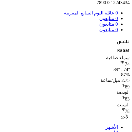
7890
0
12243434
0
عائلة اليوم السابع المغربية
0
متابعون
0
متابعون
0
متابعون
طقس
Rabat
سماء صافية
℉
74
89º - 74º
87%
2.75 ميل/ساعة
℉
89
الجمعة
℉
83
السبت
℉
78
الأحد
الأشهر