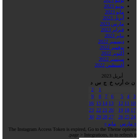
يوليو 2023
يونيو 2023
مايو 2023
أبريل 2023
مارس 2023
فبراير 2023
يناير 2023
ديسمبر 2022
نوفمبر 2022
أكتوبر 2022
سبتمبر 2022
أغسطس 2022
أبريل 2023
ن
ث
أرب
خ
ج
س
د
2
1
9
8
7
6
5
4
3
16
15
14
13
12
11
10
23
22
21
20
19
18
17
30
29
28
27
26
25
24
« مارس
مايو »
The Instagram Access Token is expired, Go to the Theme options
page > Integrations, to to refresh it.