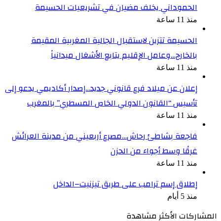
الحموداني يخلف مضيان في تشريعيات الحسيمة
منذ 11 ساعة
الحسيمة تتزين لاستقبال الجالية المغربية المقيمة
بالخارج…وعامل الإقليم يتابع الأشغال ميدانياً
منذ 11 ساعة
إعلان عن ميلاد فرع قانوني جديد…إصدار أكاديمي يدعو إلى
تأسيس “القانون الدولي الخاص المسطري” بالمغرب
منذ 11 ساعة
فاجعة بشاطئ رحاش…مصرع أربعيني من مدينة العرائش
غرقًا وسط أجواء من الحزن
منذ 11 ساعة
إطلاق إسم ترامب على طريق تيزنيت–الداخل
منذ 5 أيام
المشاركات الأكثر مشاهدة