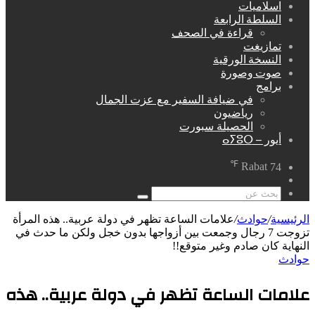
اسلاميات
السلطة الرابعة
قراءة في الصحف
تمازيغت
النسخة الورقية
صوت وصورة
برامج
في ضيافة السفير مع عزت الجمال
رياضيون
الحصيلة سبورت
أيور – ⴰⵢⵓⵔ
℉
Rabat
74
مقال
عشوائي
بحث
عن
الرئيسية
/
حوادث
/
علامات الساعة تظهر في دولة عربية.. هذه المرأة
تزوجت 7 رجال وجمعت بين أزواجها بدون خجل ولكن ما حدث في
النهاية كان صادم وغير متوقع!!
حوادث
علامات الساعة تظهر في دولة عربية.. هذه