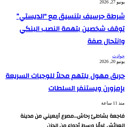
يونيو 27, 2026
شرطة جرسيف بتنسيق مع “الديستي”
توقف شخصين بتهمة النصب البنكي
وانتحال صفة
حوادث
يونيو 20, 2026
حريق مهول يلتهم محلاً للوجبات السريعة
بإمزورن ويستنفر السلطات
منذ 11 ساعة
فاجعة بشاطئ رحاش…مصرع أربعيني من مدينة
العرائش غرقًا وسط أجواء من الحزن