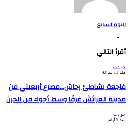
اليوم السابع
موقع
الويب
أقرأ التالي
حوادث
منذ 11 ساعة
فاجعة بشاطئ رحاش…مصرع أربعيني من
مدينة العرائش غرقًا وسط أجواء من الحزن
حوادث
منذ 5 أيام