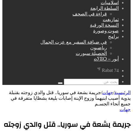
اسلاميات
السلطة الرابعة
قراءة في الصحف
تمازيغت
النسخة الورقية
صوت وصورة
برامج
في ضيافة السفير مع عزت الجمال
رياضيون
الحصيلة سبورت
أيور – ⴰⵢⵓⵔ
℉
Rabat
74
مقال
عشوائي
بحث
عن
الرئيسية
/
جهات
/
جريمة بشعة في سوريا.. قتل والدي زوجته بقنبلة
يدوية أصيب ابنيهما وزوج الإبنة إصابات بليغة بشظايا متفرقة في
جميع أنحاء الجسـم
جهات
جريمة بشعة في سوريا.. قتل والدي زوجته