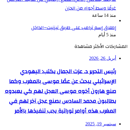
غرقًا وسط أجواء من الحزن
منذ 14 ساعة
إطلاق إسم ترامب على طريق تيزنيت–الداخل
منذ 5 أيام
المشاركات الأكثر مشاهدة
أبريل 26, 2026
رئيس التحرير د. عزت الجمال يكتب: اليهودي
الإسرائيلي يبحث عن عصًا موسى بالمغرب وكما
صنع هارون أخوه موسى العجل لهم كي يعبدوه
يطالبون محمد السادس بصنع عجل آخر لهم في
المغرب هذه أوامر توراتية يجب تنفيذها بالأمر
سبتمبر 19, 2025