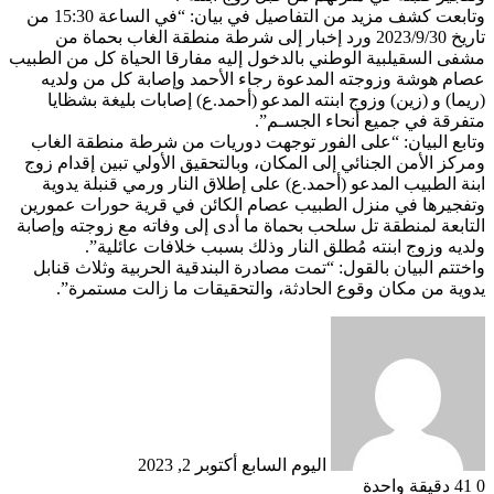
وتابعت كشف مزيد من التفاصيل في بيان: “في الساعة 15:30 من
تاريخ 2023/9/30 ورد إخبار إلى شرطة منطقة الغاب بحماة من
مشفى السقيلبية الوطني بالدخول إليه مفارقا الحياة كل من الطبيب
عصام هوشة وزوجته المدعوة رجاء الأحمد وإصابة كل من ولديه
(ريما) و (زين) وزوج ابنته المدعو (أحمد.ع) إصابات بليغة بشظايا
متفرقة في جميع أنحاء الجسـم”.
وتابع البيان: “على الفور توجهت دوريات من شرطة منطقة الغاب
ومركز الأمن الجنائي إلى المكان، وبالتحقيق الأولي تبين إقدام زوج
ابنة الطبيب المدعو (أحمد.ع) على إطلاق النار ورمي قنبلة يدوية
وتفجيرها في منزل الطبيب عصام الكائن في قرية حورات عمورين
التابعة لمنطقة تل سلحب بحماة ما أدى إلى وفاته مع زوجته وإصابة
ولديه وزوج ابنته مُطلق النار وذلك بسبب خلافات عائلية”.
واختتم البيان بالقول: “تمت مصادرة البندقية الحربية وثلاث قنابل
يدوية من مكان وقوع الحادثة، والتحقيقات ما زالت مستمرة”.
أرسل
بريدا
إلكترونيا
اليوم السابع
أكتوبر 2, 2023
0
41
دقيقة واحدة