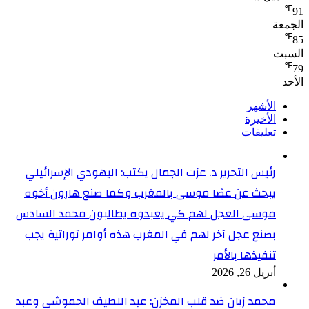
℉
91
الجمعة
℉
85
السبت
℉
79
الأحد
الأشهر
الأخيرة
تعليقات
رئيس التحرير د. عزت الجمال يكتب: اليهودي الإسرائيلي
يبحث عن عصًا موسى بالمغرب وكما صنع هارون أخوه
موسى العجل لهم كي يعبدوه يطالبون محمد السادس
بصنع عجل آخر لهم في المغرب هذه أوامر توراتية يجب
تنفيذها بالأمر
أبريل 26, 2026
محمد زيان ضد قلب المخزن: عبد اللطيف الحموشي وعبد