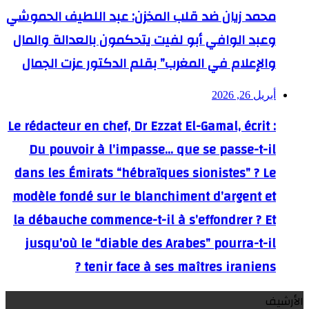
محمد زيان ضد قلب المخزن: عبد اللطيف الحموشي
وعبد الوافي أبو لفيت يتحكمون بالعدالة والمال
والإعلام في المغرب” بقلم الدكتور عزت الجمال
أبريل 26, 2026
Le rédacteur en chef, Dr Ezzat El-Gamal, écrit :
Du pouvoir à l’impasse… que se passe-t-il
dans les Émirats “hébraïques sionistes” ? Le
modèle fondé sur le blanchiment d’argent et
la débauche commence-t-il à s’effondrer ? Et
jusqu’où le “diable des Arabes” pourra-t-il
tenir face à ses maîtres iraniens ?
الأرشيف