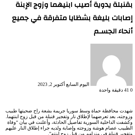
بقنبلة يدوية أصيب ابنيهما وزوج الإبنة
إصابات بليغة بشظايا متفرقة في جميع
أنحاء الجسـم
أرسل
بريدا
إلكترونيا
اليوم السابع
أكتوبر 2, 2023
0
41
دقيقة واحدة
شهدت محافظة حماة وسط سوريا جريمة بشعة راح ضحيتها طبيب
وزوجته، بعد تعرضهما لإطلاق نار وتفجير قنبلة من قبل زوج ابنتهما.
وكشفت الداخلية السورية تفاصيل الحادثة، وأعلنت في بيان “وفاة
الطبيب عصام هوشة وزوجته وإصابة ولديه جراء إطلاق النار عليهم
وتفجير قنبلة في منزلهم من قبل زوج ابنته”.