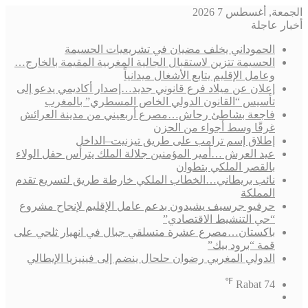
الجمعة, أغسطس 7 2026
أخبار عاجلة
الحموداني يخلف مضيان في تشريعيات الحسيمة
الحسيمة تتزين لاستقبال الجالية المغربية المقيمة بالخارج…
وعامل الإقليم يتابع الأشغال ميدانياً
إعلان عن ميلاد فرع قانوني جديد…إصدار أكاديمي يدعو إلى
تأسيس “القانون الدولي الخاص المسطري” بالمغرب
فاجعة بشاطئ رحاش…مصرع أربعيني من مدينة العرائش
غرقًا وسط أجواء من الحزن
إطلاق إسم ترامب على طريق تيزنيت–الداخل
عيد العرش …أمير المؤمنين جلالة الملك يترأس حفل الولاء
بالقصر الملكي بتطوان
نائب بريطاني…الخطاب الملكي خارطة طريق لتسريع تقدم
المملكة
حرفيو جرسيف يشيدون بدعم عامل الإقليم لإنجاح مشروع
“حي التنشيط الاقتصادي”
باكستان…مصرع عشرة متسلقي جبال في انهيار ثلجي على
قمة “برود بيك”
الدولي المغربي رضوان حلحال ينضم إلى فينيزيا الإيطالي
℉
Rabat
74
فيسبوك