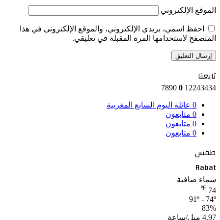
الموقع الإلكتروني
احفظ اسمي، بريدي الإلكتروني، والموقع الإلكتروني في هذا
المتصفح لاستخدامها المرة المقبلة في تعليقي.
تابعنا
7890
0
12243434
0
عائلة اليوم السابع المغربية
0
متابعون
0
متابعون
0
متابعون
طقس
Rabat
سماء صافية
℉
74
91º - 74º
83%
4.97 ميل/ساعة