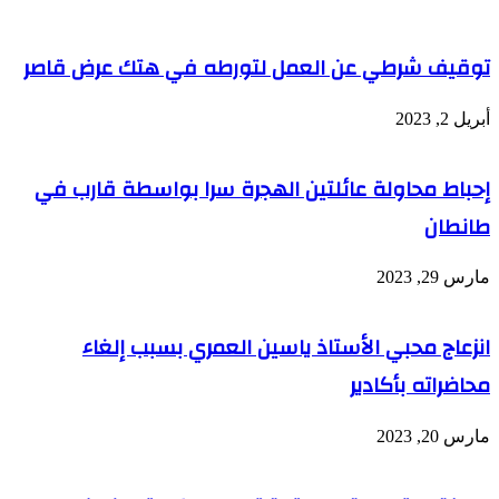
"روشن"
برصاص
..
نازي
لغز
توقيف شرطي عن العمل لتورطه في هتك عرض قاصر
خطير
وأزمة
مفاجئة
أبريل 2, 2023
إحباط محاولة عائلتين الهجرة سرا بواسطة قارب في
طانطان
مارس 29, 2023
انزعاج محبي الأستاذ ياسين العمري بسبب إلغاء
محاضراته بأكادير
مارس 20, 2023