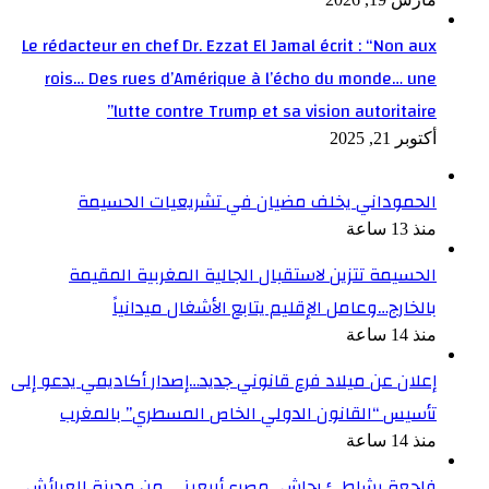
Le rédacteur en chef Dr. Ezzat El Jamal écrit : “Non aux
rois… Des rues d’Amérique à l’écho du monde… une
lutte contre Trump et sa vision autoritaire”
أكتوبر 21, 2025
الحموداني يخلف مضيان في تشريعيات الحسيمة
منذ 13 ساعة
الحسيمة تتزين لاستقبال الجالية المغربية المقيمة
بالخارج…وعامل الإقليم يتابع الأشغال ميدانياً
منذ 14 ساعة
إعلان عن ميلاد فرع قانوني جديد…إصدار أكاديمي يدعو إلى
تأسيس “القانون الدولي الخاص المسطري” بالمغرب
منذ 14 ساعة
فاجعة بشاطئ رحاش…مصرع أربعيني من مدينة العرائش