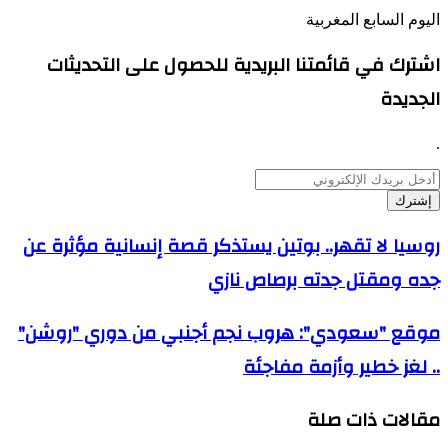
اليوم السابع المغربية
اشترك في قائمتنا البريدية للحصول على التحديثات
الجديدة
.
أدخل
بريدك
الإلكتروني
روسيا
روسيا لا تقهر.. بوتين يستذكر قصة إنسانية مؤثرة عن
لا
جده ومقتل جدته برصاص نازي
تقهر..
بوتين
يستذكر
موقع
موقع "سعودي": هروب نجم أجنبي من دوري "روشن"
قصة
"سعودي":
إنسانية
.. لغز خطير وأزمة مفاجئة
هروب
مؤثرة
نجم
عن
أجنبي
جده
مقالات ذات صلة
من
ومقتل
دوري
جدته