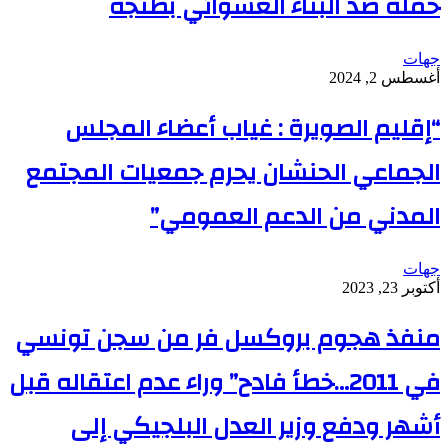
حملة ضد البناء العشوائي بطنجة
جهات
أغسطس 2, 2024
“إقليم الصويرة : غياب أعضاء المجلس
الجماعي الحنشان يحرم جمعيات المجتمع
المدني من الدعم العمومي”
جهات
أكتوبر 23, 2023
منفذ هجوم بروكسل فر من سجن تونسي
في 2011…خطأ فادح” وراء عدم اعتقاله قبل
أشهر ودفع وزير العدل البلجيكي إلى