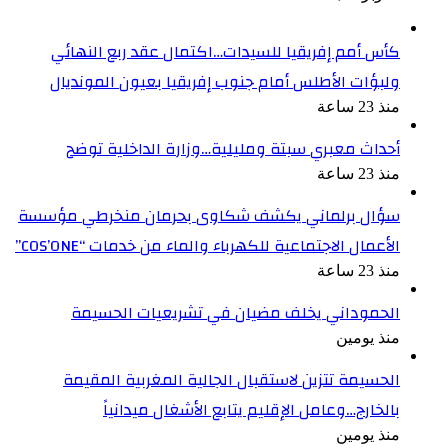
كأس أمم إفريقيا للسيدات…اكتمال عقد ربع النهائي
ولبؤات الأطلس أمام جنوب إفريقيا بعيون المونديال
منذ 23 ساعة
أحداث معبري سبتة ومليلية…وزارة الداخلية توضح
منذ 23 ساعة
سؤال برلماني يكشف شكاوى بحرمان منخرطي مؤسسة
الأعمال الاجتماعية للكهرباء والماء من خدمات “COS’ONE”
منذ 23 ساعة
الحموداني يخلف مضيان في تشريعيات الحسيمة
منذ يومين
الحسيمة تتزين لاستقبال الجالية المغربية المقيمة
بالخارج…وعامل الإقليم يتابع الأشغال ميدانياً
منذ يومين