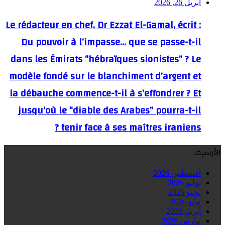
أبريل 26, 2026
Le rédacteur en chef, Dr Ezzat El-Gamal, écrit :
Du pouvoir à l’impasse… que se passe-t-il
dans les Émirats “hébraïques sionistes” ? Le
modèle fondé sur le blanchiment d’argent et
la débauche commence-t-il à s’effondrer ? Et
jusqu’où le “diable des Arabes” pourra-t-il
tenir face à ses maîtres iraniens ?
الأرشيف
أغسطس 2026
يوليو 2026
يونيو 2026
مايو 2026
أبريل 2026
مارس 2026