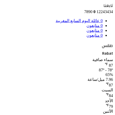
تابعنا
7890
0
12243434
0
عائلة اليوم السابع المغربية
0
متابعون
0
متابعون
0
متابعون
طقس
Rabat
سماء صافية
℉
87
87º - 78º
65%
7.96 ميل/ساعة
℉
87
السبت
℉
84
الأحد
℉
79
الأثنين