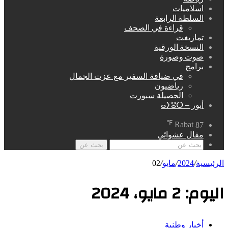
اسلاميات
السلطة الرابعة
قراءة في الصحف
تمازيغت
النسخة الورقية
صوت وصورة
برامج
في ضيافة السفير مع عزت الجمال
رياضيون
الحصيلة سبورت
أيور – ⴰⵢⵓⵔ
℉
Rabat
87
مقال عشوائي
بحث عن
الرئيسية
/
2024
/
مايو
/
02
اليوم:
2 مايو، 2024
أخبار وطنية