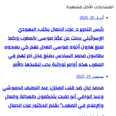
المشاركات الأكثر مشاهدة
أبريل 26, 2026
رئيس التحرير د. عزت الجمال يكتب: اليهودي
الإسرائيلي يبحث عن عصًا موسى بالمغرب وكما
صنع هارون أخوه موسى العجل لهم كي يعبدوه
يطالبون محمد السادس بصنع عجل آخر لهم في
المغرب هذه أوامر توراتية يجب تنفيذها بالأمر
سبتمبر 19, 2025
محمد زيان ضد قلب المخزن: عبد اللطيف الحموشي
وعبد الوافي أبو لفيت يتحكمون بالعدالة والمال
والإعلام في المغرب” بقلم الدكتور عزت الجمال