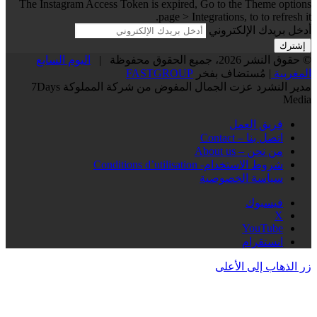
The Instagram Access Token is expired, Go to the Theme options
page > Integrations, to to refresh it.
أدخل بريدك الإلكتروني
© حقوق النشر 2026، جميع الحقوق محفوظة |
اليوم السابع
المغربية
| مُستضاف بفخر
FASTGROUP
مدير النشرد عزت الجمال المفوض من شركة المملوكة 7Days
Media
فريق العمل
اتصل بنا – Contact
من نحن – About us
شروط الاستخدام- Conditions d’utilisation
سياسة الخصوصية
فيسبوك
‫X
‫YouTube
انستقرام
زر الذهاب إلى الأعلى