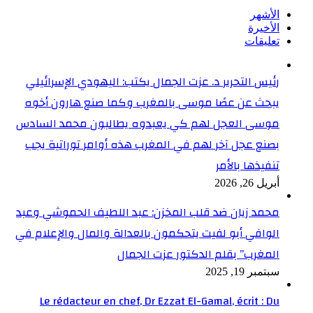
الأشهر
الأخيرة
تعليقات
رئيس التحرير د. عزت الجمال يكتب: اليهودي الإسرائيلي
يبحث عن عصًا موسى بالمغرب وكما صنع هارون أخوه
موسى العجل لهم كي يعبدوه يطالبون محمد السادس
بصنع عجل آخر لهم في المغرب هذه أوامر توراتية يجب
تنفيذها بالأمر
أبريل 26, 2026
محمد زيان ضد قلب المخزن: عبد اللطيف الحموشي وعبد
الوافي أبو لفيت يتحكمون بالعدالة والمال والإعلام في
المغرب” بقلم الدكتور عزت الجمال
سبتمبر 19, 2025
Le rédacteur en chef, Dr Ezzat El-Gamal, écrit : Du