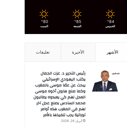
80
85
84
℉
℉
℉
الخميس
الجمعة
السبت
الأشهر
الأخيرة
تعليقات
رئيس التحرير د. عزت الجمال
يكتب: اليهودي الإسرائيلي
يبحث عن عصًا موسى بالمغرب
وكما صنع هارون أخوه موسى
العجل لهم كي يعبدوه يطالبون
محمد السادس بصنع عجل آخر
لهم في المغرب هذه أوامر
توراتية يجب تنفيذها بالأمر
أبريل 26, 2026