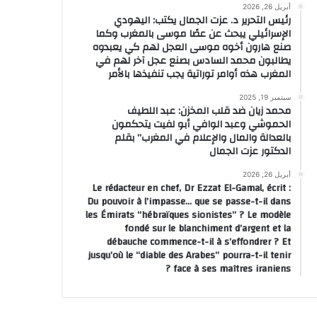
أبريل 26, 2026
رئيس التحرير د. عزت الجمال يكتب: اليهودي
الإسرائيلي يبحث عن عصًا موسى بالمغرب وكما
صنع هارون أخوه موسى العجل لهم كي يعبدوه
يطالبون محمد السادس بصنع عجل آخر لهم في
المغرب هذه أوامر توراتية يجب تنفيذها بالأمر
سبتمبر 19, 2025
محمد زيان ضد قلب المخزن: عبد اللطيف
الحموشي وعبد الوافي أبو لفيت يتحكمون
بالعدالة والمال والإعلام في المغرب” بقلم
الدكتور عزت الجمال
أبريل 26, 2026
Le rédacteur en chef, Dr Ezzat El-Gamal, écrit :
Du pouvoir à l’impasse… que se passe-t-il dans
les Émirats “hébraïques sionistes” ? Le modèle
fondé sur le blanchiment d’argent et la
débauche commence-t-il à s’effondrer ? Et
jusqu’où le “diable des Arabes” pourra-t-il tenir
face à ses maîtres iraniens ?