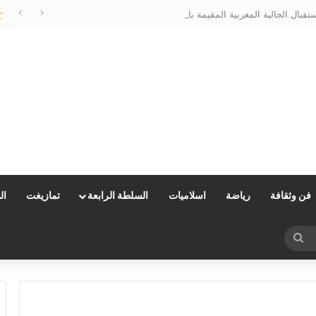
الحسيمة تتزين لاستقبال الجالية المغربية المقيمة بالخارج…وعامل الإقليم يتابع الأشغال ميدانياً
فن وثقافة
رياضة
اسلاميات
السلطة الرابعة
تمازيغت
ال
بحث
عن