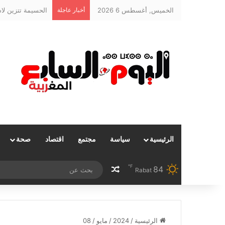
الخميس, أغسطس 6 2026
أخبار عاجلة
الرئيسية
سياسة
مجتمع
اقتصاد
صحة
℉
84
مقال عشوائي
Rabat
الرئيسية
/
2024
/
مايو
/
08