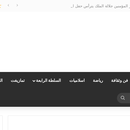
المؤمنين جلالة الملك يترأس حفل الولاء بالقصر الملكي بتطوان
فن وثقافة
رياضة
اسلاميات
السلطة الرابعة
تمازيغت
ال
بحث
عن