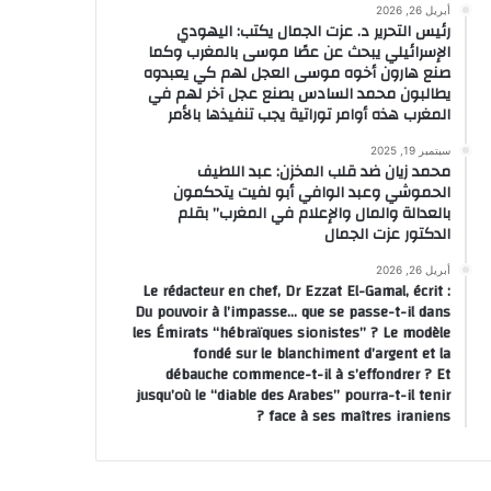
أبريل 26, 2026
رئيس التحرير د. عزت الجمال يكتب: اليهودي
الإسرائيلي يبحث عن عصًا موسى بالمغرب وكما
صنع هارون أخوه موسى العجل لهم كي يعبدوه
يطالبون محمد السادس بصنع عجل آخر لهم في
المغرب هذه أوامر توراتية يجب تنفيذها بالأمر
سبتمبر 19, 2025
محمد زيان ضد قلب المخزن: عبد اللطيف
الحموشي وعبد الوافي أبو لفيت يتحكمون
بالعدالة والمال والإعلام في المغرب” بقلم
الدكتور عزت الجمال
أبريل 26, 2026
Le rédacteur en chef, Dr Ezzat El-Gamal, écrit :
Du pouvoir à l’impasse… que se passe-t-il dans
les Émirats “hébraïques sionistes” ? Le modèle
fondé sur le blanchiment d’argent et la
débauche commence-t-il à s’effondrer ? Et
jusqu’où le “diable des Arabes” pourra-t-il tenir
face à ses maîtres iraniens ?