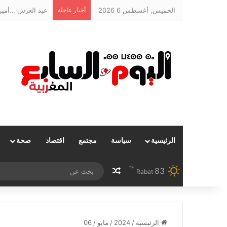
الخميس, أغسطس 6 2026
أخبار عاجلة
عيد العرش …أمير 
الرئيسية
سياسة
مجتمع
اقتصاد
صحة
℉
83
مقال عشوائي
Rabat
الرئيسية
/
2024
/
مايو
/
06