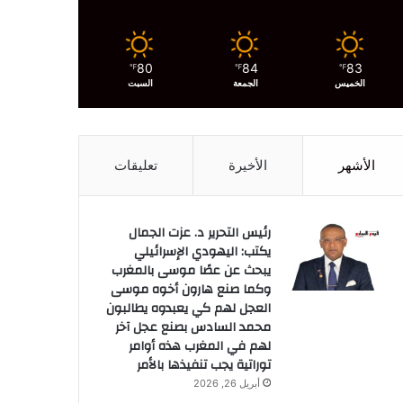
80
84
83
℉
℉
℉
الخميس
الجمعة
السبت
الأشهر
الأخيرة
تعليقات
رئيس التحرير د. عزت الجمال
يكتب: اليهودي الإسرائيلي
يبحث عن عصًا موسى بالمغرب
وكما صنع هارون أخوه موسى
العجل لهم كي يعبدوه يطالبون
محمد السادس بصنع عجل آخر
لهم في المغرب هذه أوامر
توراتية يجب تنفيذها بالأمر
أبريل 26, 2026