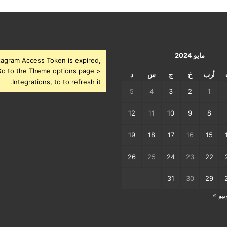
مايو 2024
tagram Access Token is expired,
o to the Theme options page >
أرب
خ
ج
س
د
Integrations, to to refresh it.
5
4
3
2
1
12
11
10
9
8
19
18
17
16
15
26
25
24
23
22
31
30
29
نيو »